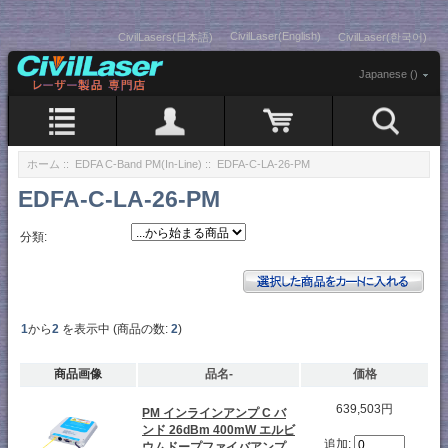
CivilLaser(English)
CivilLasers(日本語)
CivilLaser(한국어)
Japanese ()
ホーム
::
EDFA C-Band PM(In-Line)
:: EDFA-C-LA-26-PM
EDFA-C-LA-26-PM
分類:
1
から
2
を表示中 (商品の数:
2
)
商品画像
品名-
価格
639,503円
PM インラインアンプ C バ
ンド 26dBm 400mW エルビ
追加:
ウムドープファイバアンプ