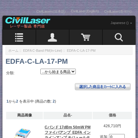
CivilLaser(English)
CivilLasers(日本語)
CivilLaser(한국어)
Japanese ()
ホーム
::
EDFA C-Band PM(In-Line)
:: EDFA-C-LA-17-PM
EDFA-C-LA-17-PM
分類:
1
から
2
を表示中 (商品の数:
2
)
商品画像
品名-
価格
426,710円
Cバンド 17dBm 50mW PM
ファイバアンプ EDFA イン
追加:
ラインアンプ モジュールタ