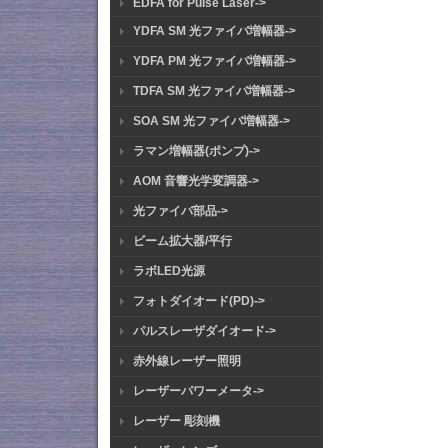
EDFA for Pulse Laser->
YDFA SM 光ファイバ増幅器->
YDFA PM 光ファイバ増幅器->
TDFA SM 光ファイバ増幅器->
SOA SM 光ファイバ増幅器->
ラマン増幅器(ポンプ)->
AOM 音響光学変調器->
光ファイバ部品->
ビーム拡大器/平行
ラボLED光源
フォトダイオード(PD)->
パルスレーザダイオード->
赤外線レーザー照明
レーザーパワーメータ->
レーザー 彫刻機