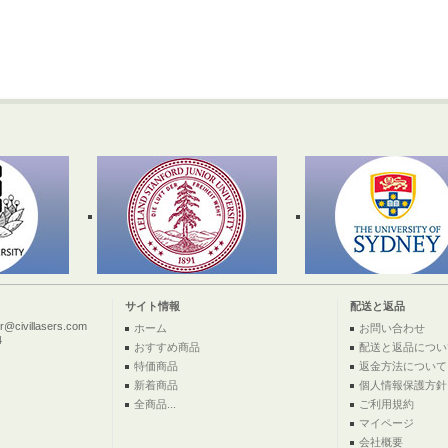
サイト情報
配送と返品
ivillasers.com
ホーム
お問い合わせ
4
おすすめ商品
配送と返品につい
特価商品
返金方法について
新着商品
個人情報保護方針
全商品...
ご利用規約
マイページ
会社概要