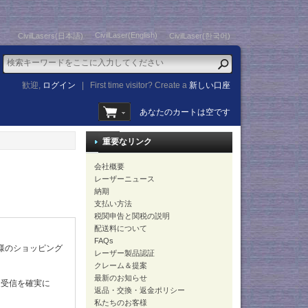
CivilLaser(English)
CivilLasers(日本語)
CivilLaser(한국어)
歓迎,
ログイン
|
First time visitor? Create a
新しい口座
あなたのカートは空です
重要なリンク
会社概要
レーザーニュース
納期
支払い方法
税関申告と関税の説明
配送料について
FAQs
客様のショッピング
レーザー製品認証
クレーム＆提案
最新のお知らせ
送受信を確実に
返品・交換・返金ポリシー
私たちのお客様