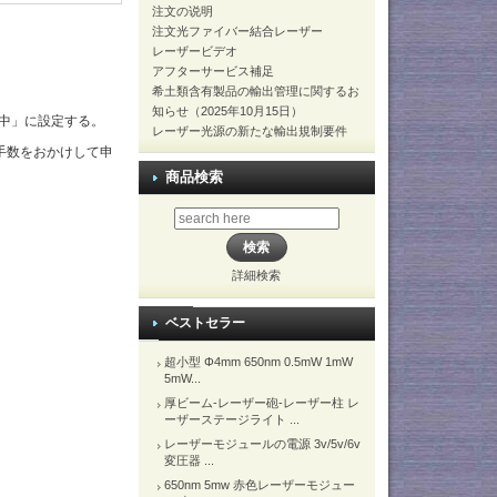
注文の说明
注文光ファイバー結合レーザー
レーザービデオ
アフターサービス補足
希土類含有製品の輸出管理に関するお
知らせ（2025年10月15日）
中」に設定する。
レーザー光源の新たな輸出規制要件
手数をおかけして申
商品検索
詳細検索
ベストセラー
超小型 Φ4mm 650nm 0.5mW 1mW
5mW...
厚ビーム-レーザー砲-レーザー柱 レ
ーザーステージライト ...
レーザーモジュールの電源 3v/5v/6v
変圧器 ...
650nm 5mw 赤色レーザーモジュー