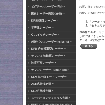
ピグテールレーザー(PM)->
お買い物をを続けられ
お使いのWebブラ
固体レーザー光源 (波長)->
DPSS固体レーザー->
「ツール >
「セキュリ
半導体レーザー->
お客様のセキュリテ
Q-スイッチレーザー->
し訳ございませんが
クッキーの設定につ
超短パルスレーザー(ns/ps/fs)->
続ける
DFB 分布帰還型レーザー->
ラマン & 狭線幅レーザー->
波長可変レーザー->
ラマンレーザー Raman laser
SLM 単一縦モード レーザー
ASE広帯域光源->
SLD広帯域光源->
スーパーコンティニウム光源->
EDFA C-Band SM(PA BA HP)->