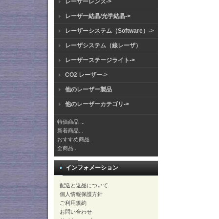
レーザーレンズ->
レーザー結晶/光学結晶->
レーザーシステム（Software）->
レーザシステム（線レーザ）
レーザーステージライト->
CO2 レーザー->
他のレーザー製品
他のレーザーカテゴリ->
特価商品 ...
新着商品...
おすすめ商品...
全商品...
インフォメーション
配送と返品について
個人情報保護方針
ご利用規約
お問い合わせ