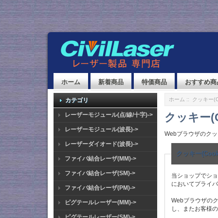
ホーム
新着商品
特価商品
おすすめ商
ホーム
:: クッキー(
カテゴリ
クッキー(
レーザーモジュール(点/線/十字)->
レーザーモジュール(波長)->
Webブラウザのクッ
レーザーダイオード(波長)->
クッキー(Co
ファイバ結合レーザ(MM)->
ファイバ結合レーザ(SM)->
当ショップでショ
においてプライバ
ファイバ結合レーザ(PM)->
Webブラウザの
ピグテールレーザー(MM)->
し、またお客様の
ピグテールレーザー(SM)->