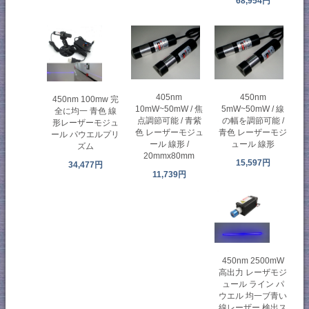
68,954円
405nm
450nm
450nm 100mw 完
10mW~50mW / 焦
5mW~50mW / 線
全に均一 青色 線
点調節可能 / 青紫
の幅を調節可能 /
形レーザーモジュ
色 レーザーモジュ
青色 レーザーモジ
ール パウエルプリ
ール 線形 /
ュール 線形
ズム
20mmx80mm
15,597円
34,477円
11,739円
450nm 2500mW
高出力 レーザモジ
ュール ライン パ
ウエル 均一ブ青い
線レーザー 検出ス