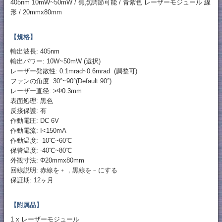
405nm 10mW~50mW / 焦点調節可能 / 青紫色 レーザーモジュール 線
形 / 20mmx80mm
【規格】
輸出波長: 405nm
輸出パワー: 10W~50mW (選択)
レーザー発散性: 0.1mrad~0.6mrad (調整可)
ファンの角度: 30°~90°(Default 90°)
レーザー直径: >Φ0.3mm
表面処理: 黒色
反接保護: 有
作動電圧: DC 6V
作動電流: I<150mA
作動温度: -10℃~60℃
保管温度: -40℃~80℃
外観寸法: Φ20mmx80mm
回線説明: 赤線を﹢，黒線を﹣にする
保証期: 12ヶ月
【附属品】
1 x レーザーモジュール