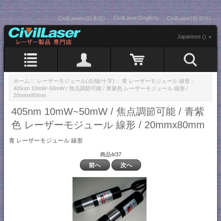
CivilLaser(English)
CivilLasers(日本語)
CivilLaser(한국어)
Japanese ()
ホーム
::
レーザーモジュール(点/線/十字)
::
青 レーザーモジュール 線形
::
405nm 10mW~50mW / 焦点調節可能 / 青紫色 レーザーモジュール 線形 /
20mmx80mm
405nm 10mW~50mW / 焦点調節可能 / 青紫
色 レーザーモジュール 線形 / 20mmx80mm
青 レーザーモジュール 線形
商品4/37
前へ
次へ