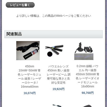
レビューを書く
より詳しい情報は、この商品の
Webページ
をご覧ください
関連製品
0.2mm 線幅 パウ
パウエルレンズ
450nm
エル 均一線形
450nm 青い 線形
10mW~50mW 青
450nm 500mW 青
レーザービーム 調
色 レーザーモジュ
色 レーザーダイオ
整可能な厚さと良
ール 線形 / レーザ
ードモジュール
好な安定性
ーロケータ /
16x90mm
16mmx60mm
19,924円
98,768円
16,074円