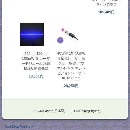
キャンの場合
105,489円
405nm 10~50mW
445nm 450nm
青紫色レーザーモ
100mW 青 レーザ
ジュール 線 パウ
ーモジュール 線形
エルレンズ マシン
標線切断線機器
ビジョンレーザー
18,061円
Φ16*70mm
28,256円
::
CivilLasers(日本語)
::
CivilLaser(English)
Desktop Version