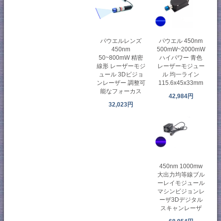
パウエルレンズ
パウエル 450nm
450nm
500mW~2000mW
50~800mW 精密
ハイパワー 青色
線形 レーザーモジ
レーザーモジュー
ュール 3Dビジョ
ル 均一ライン
ンレーザー 調整可
115.6x45x33mm
能なフォーカス
42,984円
32,023円
450nm 1000mw
大出力均等線ブル
ーレイモジュール
マシンビジョンレ
ーザ3Dデジタル
スキャンレーザ