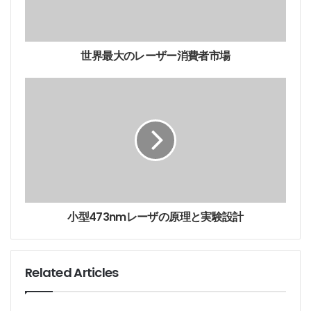
l
a
d
d
世界最大のレーザー消費者市場
r
e
s
s
小型473nmレーザの原理と実験設計
Tags
ＵＶレーザー
紫外レーザー
Related Articles