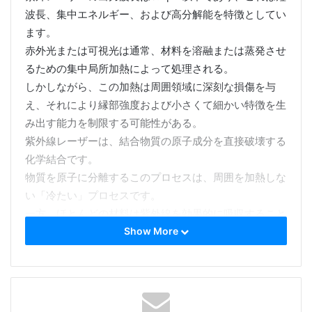
波長、集中エネルギー、および高分解能を特徴としてい
ます。
赤外光または可視光は通常、材料を溶融または蒸発させ
るための集中局所加熱によって処理される。
しかしながら、この加熱は周囲領域に深刻な損傷を与
え、それにより縁部強度および小さくて細かい特徴を生
み出す能力を制限する可能性がある。
紫外線レーザーは、結合物質の原子成分を直接破壊する
化学結合です。
物質を原子に分離するこのプロセスは、周囲を加熱しな
い「冷たい」プロセスです。
一方、ほとんどの材料は紫外線を効果的に吸収すること
ができます。これは、赤外線および可視レーザーでは処
Show More
理できない材料の処理に使用できます。