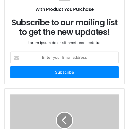
With Product You Purchase
Subscribe to our mailing list
to get the new updates!
Lorem ipsum dolor sit amet, consectetur.
E
n
t
e
r
y
o
u
それ故、
紫外線レーザー
は金属材料の加工（特に表面処
r
理工程）において大きな利点を有する。
E
また、
ＵＶレーザー
は、熱を発生することが少なく、シ
m
リコン、セラミック、ガラスなどの脆い材料の加工や微
a
i
細加工にも長所があります。