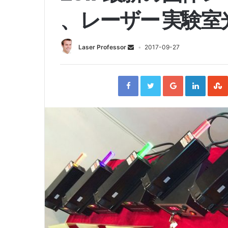
、レーザー 実験室
Laser Professor
2017-09-27
F
T
G
L
a
w
o
i
c
i
o
n
e
t
g
k
b
t
l
e
o
e
e
d
o
r
+
I
k
n