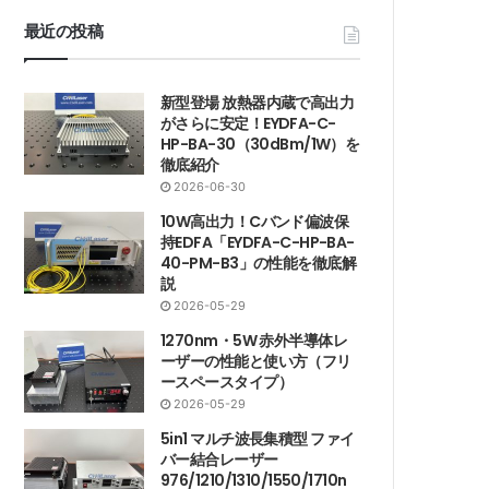
最近の投稿
新型登場 放熱器内蔵で高出力
がさらに安定！EYDFA-C-
HP-BA-30（30dBm/1W）を
徹底紹介
2026-06-30
10W高出力！Cバンド偏波保
持EDFA「EYDFA-C-HP-BA-
40-PM-B3」の性能を徹底解
説
2026-05-29
1270nm・5W 赤外半導体レ
ーザーの性能と使い方（フリ
ースペースタイプ）
2026-05-29
5in1 マルチ波長集積型 ファイ
バー結合レーザー
976/1210/1310/1550/1710n