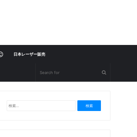
レ
日本レーザー販売
ー
ザ
検
ー
索
:
部