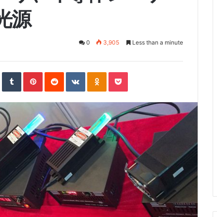
光源
0
3,905
Less than a minute
S
T
P
R
V
O
P
t
u
i
e
K
d
o
u
m
n
d
o
n
c
m
b
t
d
n
o
k
b
l
e
i
t
k
e
l
r
r
t
a
l
t
e
e
k
a
U
s
t
s
p
t
e
s
o
n
n
i
k
i