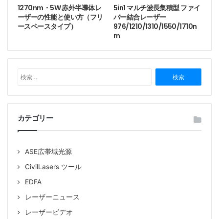
ー加工や医療分野で広く使用されています。低雑音・高
1270nm・5W 赤外半導体レ
5in1 マルチ波長集積型 ファイ
ーザーの性能と使い方（フリ
バー結合レーザー
利得：EDFAと比較して、YDFAは低雑音指数と特定波
ースペースタイプ）
976/1210/1310/1550/1710n
長帯域における高利得という利点があります。高出力と
m
特定波長帯域の利点により、YDFAは産業分野および通
信分野におけるEDFAの欠点を補い、ファイバー増幅技
術の重要な分野となっています。
検
索
この37dBmファイバー増幅器の試験報告書。
:
カテゴリー
ASE広帯域光源
CivilLasers ツール
EDFA
レーザーニュース
レーザービデオ