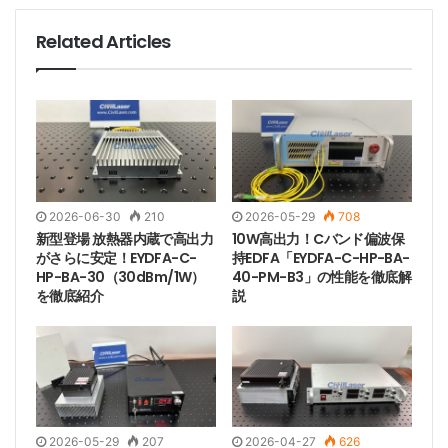
Related Articles
YDFAの中核はイッテルビウム添加光ファイバです。外
2026-06-30
210
2026-05-29
708
部ポンプレーザー（通常、波長980nmまたは915nm）
新型登場 放熱器内蔵で高出力
10W高出力！Cバンド偏波保
がファイバーにエネルギーを注入し、イッテルビウムイ
がさらに安定！EYDFA-C-
持EDFA「EYDFA-C-HP-BA-
HP-BA-30（30dBm/1W）
40-PM-B3」の性能を徹底解
オンを基底状態から高エネルギー状態へと遷移させま
を徹底紹介
説
す。信号光がイッテルビウム添加ファイバーに入ると、
高エネルギーイッテルビウムイオンは誘導放出を起こ
し、基底状態に戻り、信号光と同じ波長と位相の光子を
放出することで信号を増幅します。イッテルビウムイオ
ンのエネルギー準位構造は高出力ポンピングに適してお
り、キロワットレベルの出力を可能にするため、レーザ
2026-05-29
207
2026-04-27
626