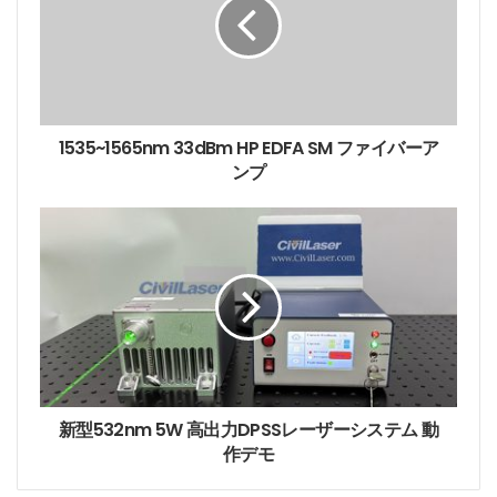
m
a
i
l
a
d
d
1535~1565nm 33dBm HP EDFA SM ファイバーア
r
ンプ
e
s
s
新型532nm 5W 高出力DPSSレーザーシステム 動
作デモ