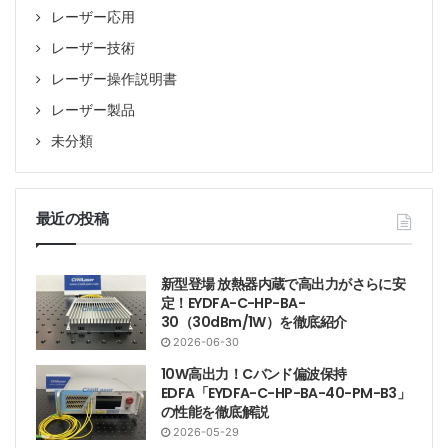
レーザー応用
レーザー技術
レーザー操作説明書
レーザー製品
未分類
最近の投稿
新型登場 放熱器内蔵で高出力がさらに安
定！EYDFA-C-HP-BA-
30（30dBm/1W）を徹底紹介
2026-06-30
10W高出力！Cバンド偏波保持
EDFA「EYDFA-C-HP-BA-40-PM-B3」
の性能を徹底解説
2026-05-29