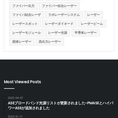
Tags
1030~1070nm
37dBm
YDFA
ファイバー出力
ファイバー結合レーザー
YDFA-37-SM-B
ファイバ結合レーザ
ラボレーザーシステム
レーザー
イッテルビウム添加光ファイバー
光ファイバー増幅器
レーザースポット
レーザーダイオード
レーザービーム
レーザーモジュール
レーザー光源
半導体レーザー
固体レーザー
高出力レーザー
Most Viewed Posts
2022-04-07
ASEブロードバンド光源リストが更新されました-PMASEとハイパ
ワーASEが追加されました
2023-01-11