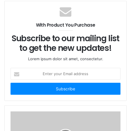
With Product You Purchase
Subscribe to our mailing list
これはイッテルビウム添加光ファイバー増幅器です。高
出力YDFAには冷却ファンが内蔵されています。こちら
to get the new updates!
はデスクトップ型でカスタマイズ可能なモジュール型光
ファイバー増幅器です。
Lorem ipsum dolor sit amet, consectetur.
動作モードはACCまたはAPCに設定できます。
E
「Mode」エリアをクリックして動作モードを切り替え
n
ます。ACC（自動電流制御）モードでは動作電流を設定
t
し、APC（自動電力制御）モードでは出力電力を設定し
e
r
ます。画面右側の上下矢印キーを使用して、対応するパ
y
ラメータを調整します。「Power Set」または
o
「Current Set」をクリックして、必要な値を入力する
u
こともできます。
r
E