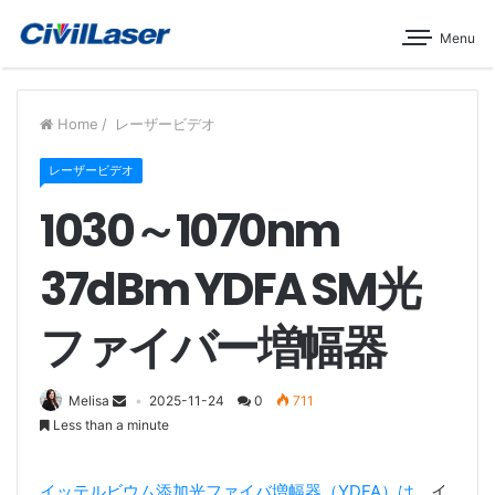
Menu
Home
/
レーザービデオ
レーザービデオ
1030～1070nm
37dBm YDFA SM光
ファイバー増幅器
Melisa
2025-11-24
0
711
Less than a minute
イッテルビウム添加光ファイバ増幅器（YDFA）は
、イ