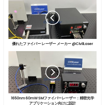
r
E
m
a
i
l
a
d
d
優れたファイバー レーザー メーカー @CivilLaser
r
e
s
s
1650nm 60mW SMファイバーレーザー：精密光学
アプリケーション向けに設計
高出力半導体レーザー（LD）
またはファイバーレーザ