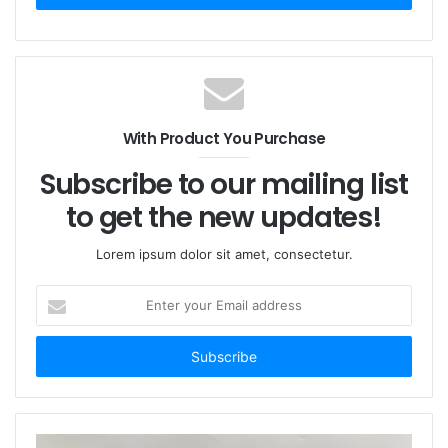
科学研究、産業、医療用途向けに設計された高性能レー
ザー装置です。光ファイバー結合設計により、柔軟な光
路伝送を実現し、複雑なアプリケーションシナリオに適
応します。コンパクトな構造、優れた放熱性能、信頼性
と耐久性を備え、長期間の高出力使用に適しています。
With Product You Purchase
精密加工、レーザーディスプレイ、バイオメディカル研
Subscribe to our mailing list
究など、CivilLasersのファイバー結合レーザーは、安
定した強力な光源サポートを提供し、技術的なボトルネ
to get the new updates!
ックの打破に役立ちます。
Lorem ipsum dolor sit amet, consectetur.
E
n
t
e
r
y
o
u