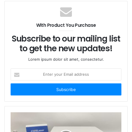
With Product You Purchase
Subscribe to our mailing list
レーザーヘッドの底部にはヒート シンクがあり、これ
to get the new updates!
は 3 つのファンを備えたアルミニウム放熱モジュール
です。電源の背面には、CW/TTL/アナログの 3 つの動
Lorem ipsum dolor sit amet, consectetur.
作モードがあります。電源のレギュレータ ボタンを使
E
用して動作電流を調整し、レーザー出力を調整します。
n
t
520nm 40Wファイバー結合レーザーは、高温安定性と
e
r
低いM2係数を備え、広い動作温度範囲で優れた光点安
y
定性を維持できます。独自の駆動回路設計により、低消
o
費電力と効率的なエネルギー変換が保証されます。さら
u
に、製品シェルは帯電防止保護設計を採用し、プラグア
r
ンドプレイ、コンパクトな構造で使いやすいです。
E