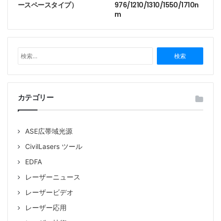
ースペースタイプ）
976/1210/1310/1550/1710n
でより大きな役割を果たすと考えられています。
m
Tags
40W
520nmレーザー
ファイバー出力
ファイバー結合レーザー
レーザービーム
検
索
燃えるレーザー
:
カテゴリー
ASE広帯域光源
CivilLasers ツール
EDFA
レーザーニュース
レーザービデオ
レーザー応用