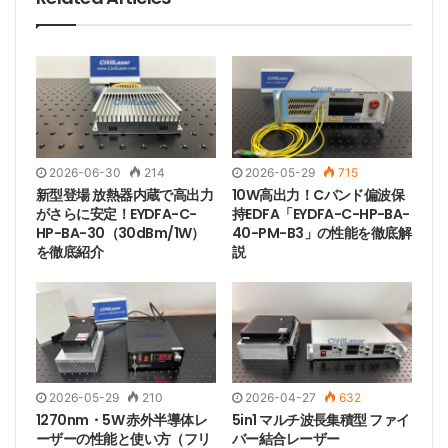
2026-06-30
214
2026-05-29
715
新型登場 放熱器内蔵で高出力
10W高出力！Cバンド偏波保
がさらに安定！EYDFA-C-
持EDFA「EYDFA-C-HP-BA-
HP-BA-30（30dBm/1W）
40-PM-B3」の性能を徹底解
を徹底紹介
説
520nm 40W ファイバー結合レーザー
は、その独自の波
長と強力なパワーにより、多くの分野で幅広い応用の可
能性を示しており、その高効率、安定性、柔軟性などの
特性により、現代のテクノロジーにおいて不可欠かつ重
要なツールとなっています。テクノロジーの継続的な進
2026-05-29
210
2026-04-27
632
歩とアプリケーション分野の継続的な拡大により、
1270nm・5W 赤外半導体レ
5in1 マルチ波長集積型 ファイ
520nm 40Wファイバー結合レーザーはより多くの分野
ーザーの性能と使い方（フリ
バー結合レーザー