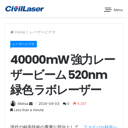
Menu
Home
/
レーザービデオ
レーザービデオ
40000mW 強力レー
ザービーム 520nm
緑色 ラボレーザー
Melisa
2024-09-03
0
4,357
Less than a minute
現代の科学技術の重要な部分として、
ファイバー結合レ