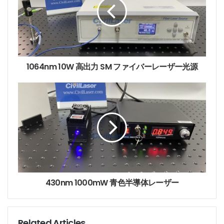
m
a
光ファイバーを取り付けた後のレーザー出力。
i
l
a
d
d
1064nm 10W 高出力 SM ファイバーレーザー光源
r
e
s
s
430nm 1000mW 青色半導体レーザー
Related Articles