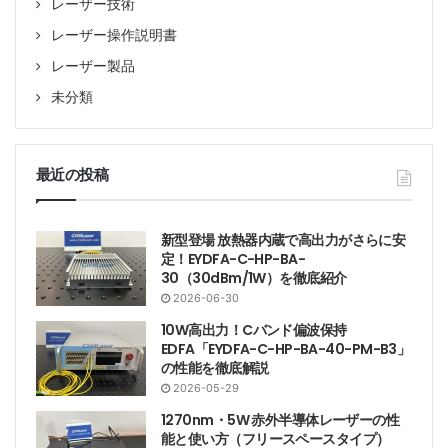
レーザー技術
レーザー操作説明書
レーザー製品
未分類
最近の投稿
新型登場 放熱器内蔵で高出力がさらに安
定！EYDFA-C-HP-BA-
30（30dBm/1W）を徹底紹介
2026-06-30
10W高出力！Cバンド偏波保持
EDFA「EYDFA-C-HP-BA-40-PM-B3」
の性能を徹底解説
2026-05-29
1270nm・5W 赤外半導体レーザーの性
能と使い方（フリースペースタイプ）