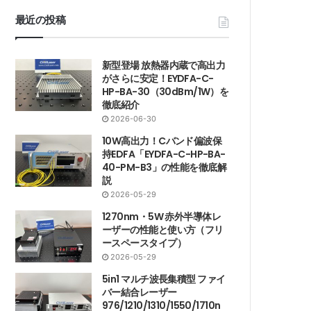
最近の投稿
新型登場 放熱器内蔵で高出力
がさらに安定！EYDFA-C-
HP-BA-30（30dBm/1W）を
徹底紹介
2026-06-30
10W高出力！Cバンド偏波保
持EDFA「EYDFA-C-HP-BA-
40-PM-B3」の性能を徹底解
説
2026-05-29
1270nm・5W 赤外半導体レ
ーザーの性能と使い方（フリ
ースペースタイプ）
2026-05-29
5in1 マルチ波長集積型 ファイ
バー結合レーザー
976/1210/1310/1550/1710n