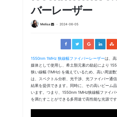
バーレーザー
Melisa
2024-06-05
F
T
G
L
a
w
o
i
c
i
o
n
e
t
g
k
b
t
l
e
o
e
e
d
o
r
+
I
1550nm 1MHz 狭線幅ファイバーレーザー
は、高
k
n
媒体として使用し、希土類元素の励起により 15
狭い線幅 (1MHz) を備えているため、高い周
は、スペクトル分析、光干渉、光ファイバー通信
結果を提供できます。同時に、その高いビーム品
います。つまり、1550nm 1MHz狭線幅ファ
を満たすことができる多用途で高性能な光源です