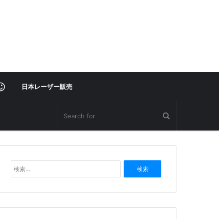
レ
日本レーザー販売
ー
ザ
検
ー
索
:
部