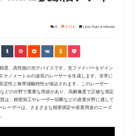
0
3,114
Less than a minute
S
T
P
R
V
O
P
t
u
i
e
K
d
o
u
m
n
d
o
n
c
m
b
t
d
n
o
k
b
l
e
i
t
k
e
l
r
r
t
a
l
t
e
e
k
a
精度、高性能の光デバイスです。光ファイバーをゲイン
U
s
t
s
p
t
e
s
o
n
50 ナノメートルの波長のレーザーを生成します。非常に
n
i
k
波数安定性と狭帯域幅特性が保証されます。このレーザー
i
などの分野で重要な用途があり、高解像度で正確な測定
質は、精密加工やレーザー切断などの産業分野に適して
イバーレーザーは、さまざまな精密測定や産業用途のニーズ
。