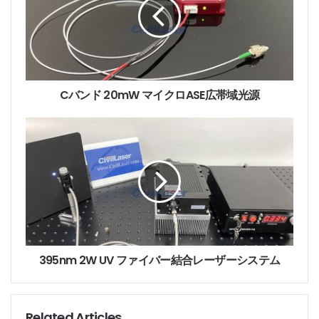
m
a
i
l
a
d
d
Cバンド 20mW マイクロASE広帯域光源
r
e
s
s
レーザー電源には変調ソケットがあり、TTL 0~10kHz
変調モードをサポートします。ここには偏波面保持ファ
イバが設置されており、
シングルモードファイバ
のカス
タマイズも可能です。
395nm 2W UV ファイバー結合レーザーシステム
Tags
1310nmレーザー
PMファイバー
ファイバー出力
ファイバー結合レーザー
ラボ用レーザーシステム
レーザーOEM
Related Articles