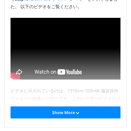
た。 以下のビデオをご覧ください。
ビデオに示されているのは、1310nm 150mW 偏波保持
ファイバー結合レーザーです。このレーザーのファイバ
ー端の最大出力は 150mW です。 レーザー出力パワー
Show More
は調整可能です。 電源の銀色の回転ボタンを時計回り
に回して、レーザーの動作電流を調整し、レーザー出力
を増加させます。