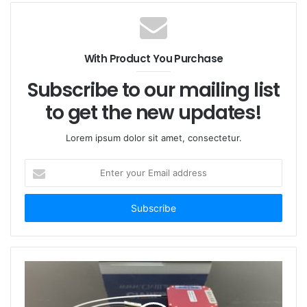
赤いボタンは電源ボタンです。 キーをONにするとレー
ザー出力になります。 レーザーが動作しているとき
With Product You Purchase
は、LED ディスプレイに動作電流が表示されます。
Subscribe to our mailing list
to get the new updates!
Lorem ipsum dolor sit amet, consectetur.
E
n
t
e
r
y
o
u
r
E