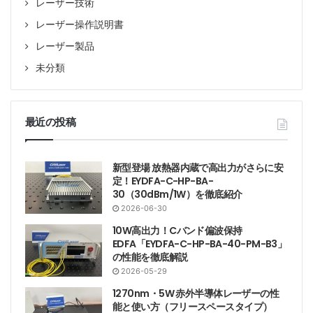
レーザー技術
レーザー操作説明書
レーザー製品
未分類
最近の投稿
新型登場 放熱器内蔵で高出力がさらに安
定！EYDFA-C-HP-BA-
30（30dBm/1W）を徹底紹介
2026-06-30
10W高出力！Cバンド偏波保持
EDFA「EYDFA-C-HP-BA-40-PM-B3」
の性能を徹底解説
2026-05-29
1270nm・5W 赤外半導体レーザーの性
能と使い方（フリースペースタイプ）