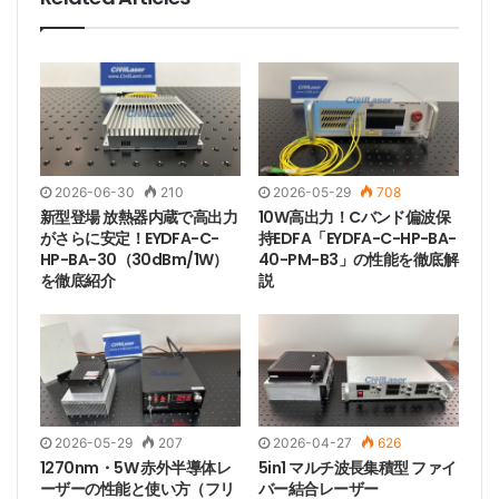
2026-06-30
210
2026-05-29
708
新型登場 放熱器内蔵で高出力
10W高出力！Cバンド偏波保
がさらに安定！EYDFA-C-
持EDFA「EYDFA-C-HP-BA-
HP-BA-30（30dBm/1W）
40-PM-B3」の性能を徹底解
を徹底紹介
説
2026-05-29
207
2026-04-27
626
1270nm・5W 赤外半導体レ
5in1 マルチ波長集積型 ファイ
ーザーの性能と使い方（フリ
バー結合レーザー