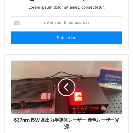
Lorem ipsum dolor sit amet, consectetur.
E
n
t
e
r
y
o
このレーザーは半導体レーザーチップを採用しており、
u
専門的に設計された駆動および温度制御回路の温度制御
r
E
により、レーザーの安全な動作、安定した出力パワーと
m
スペクトル、
および優れたスポット品質（TEM00モー
a
ド）
が保証されます。
i
l
a
d
d
637nm 15W 高出力半導体レーザー 赤色レーザー光
r
源
e