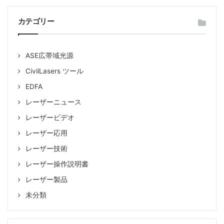
Tags
532nmレーザー
OEMレーザー
カテゴリー
シングルモードファイバー
ファイバーレーザー
実験用レーザー
ASE広帯域光源
CivilLasers ツール
EDFA
レーザーニュース
レーザービデオ
レーザー応用
レーザー技術
レーザー操作説明書
レーザー製品
未分類