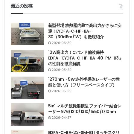
最近の投稿
新型登場 放熱器内蔵で高出力がさらに安
定！EYDFA-C-HP-BA-
30（30dBm/1W）を徹底紹介
2026-06-30
10W高出力！Cバンド偏波保持
EDFA「EYDFA-C-HP-BA-40-PM-B3」
の性能を徹底解説
2026-05-29
1270nm・5W 赤外半導体レーザーの性
能と使い方（フリースペースタイプ）
2026-05-29
5in1 マルチ波長集積型 ファイバー結合レ
ーザー 976/1210/1310/1550/1710nm
2026-04-27
EDFA-C-BA-23-SM-B1 | タッチスクリ