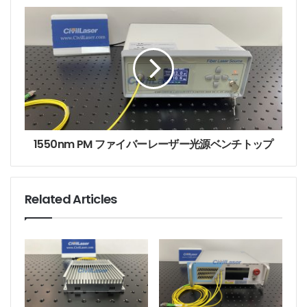
s
s
532nmシングルモードファイバーレーザーのテストデ
ータレポート。
1550nm PM ファイバーレーザー光源ベンチトップ
Related Articles