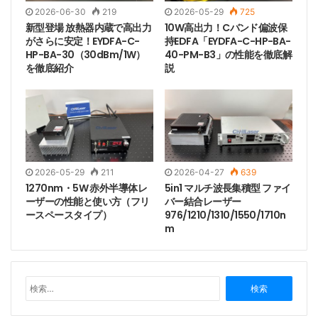
2026-06-30
219
2026-05-29
725
新型登場 放熱器内蔵で高出力
10W高出力！Cバンド偏波保
がさらに安定！EYDFA-C-
持EDFA「EYDFA-C-HP-BA-
HP-BA-30（30dBm/1W）
40-PM-B3」の性能を徹底解
を徹底紹介
説
レーザースペクトルグラフと出力安定性テストレポー
ト。
2026-05-29
211
2026-04-27
639
1270nm・5W 赤外半導体レ
5in1 マルチ波長集積型 ファイ
ーザーの性能と使い方（フリ
バー結合レーザー
ースペースタイプ）
976/1210/1310/1550/1710n
m
検
索
: