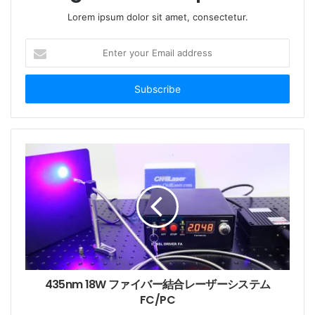
Lorem ipsum dolor sit amet, consectetur.
E
n
t
e
r
y
o
u
RS232通信シリアルポートを使用して、ソフトウェア
r
E
制御機能をカスタマイズできます。 デフォルトでは、
m
ボタン コントロールのみがサポートされます。 標準バ
a
ージョンは、ボタン、コントロール スイッチで制御さ
i
れ、電力を調整します。 PM1550偏波保持ファイバを搭
l
a
載し、
SMシングルモードファイバ
もカスタマイズ可能
d
です。
d
435nm 18W ファイバー結合レーザーシステム
r
FC/PC
1550nm 50mW 1MHz 狭線幅PMファイバーレーザーの
e