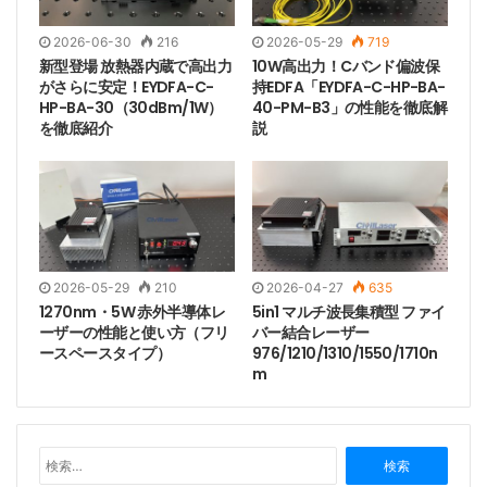
線幅テストレポート。
2026-06-30
216
2026-05-29
719
新型登場 放熱器内蔵で高出力
10W高出力！Cバンド偏波保
がさらに安定！EYDFA-C-
持EDFA「EYDFA-C-HP-BA-
HP-BA-30（30dBm/1W）
40-PM-B3」の性能を徹底解
を徹底紹介
説
2026-05-29
210
2026-04-27
635
1270nm・5W 赤外半導体レ
5in1 マルチ波長集積型 ファイ
ーザーの性能と使い方（フリ
バー結合レーザー
ースペースタイプ）
976/1210/1310/1550/1710n
m
検
Tags
1550nmレーザー
1MHz
DFBレーザー
索