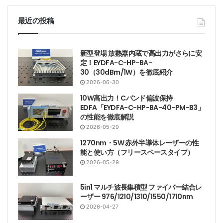
最近の投稿
新型登場 放熱器内蔵で高出力がさらに安
定！EYDFA-C-HP-BA-
30（30dBm/1W）を徹底紹介
2026-06-30
10W高出力！Cバンド偏波保持
EDFA「EYDFA-C-HP-BA-40-PM-B3」
の性能を徹底解説
2026-05-29
1270nm・5W 赤外半導体レーザーの性
能と使い方（フリースペースタイプ）
2026-05-29
5in1 マルチ波長集積型 ファイバー結合レ
ーザー 976/1210/1310/1550/1710nm
2026-04-27