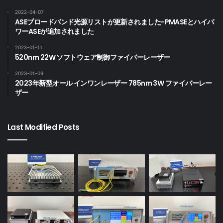
2022-04-07
ASEブロードバンド光源リストが更新されました-PMASEとハイパ
EDFA: Erbium-doped Fiber Amplifier,Er添加光ファイ
ワーASEが追加されました
バ増幅器, エルビウム添加光ファイバ増幅器
L-Band: 1570~1603nm,Lバンド, L帯とも
2023-01-11
520nm 22W ソフトウェア制御ファイバーレーザー
PM: PM Fiber, Polarization-maintaining optical fiber,
偏波保持ファイバ（PMファイバ）
2023-01-09
2023年新型オール インワンレーザー 785nm 3W ファイバーレー
BA: Booster Amplifier, パワーアンプ
ザー
HP: High Power EDFA, ハイパワー EDFA, 高出力 EDFA
Last Modified Posts
EDFA-L-BA-15-PM
EDFA-L-BA-17-PM
EDFA-L-BA-20-PM