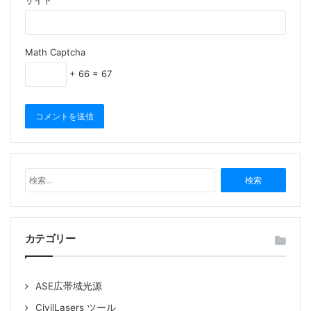
サイト
EDFA-BA-GF-25-SM
EDFA-BA-GF-26-SM
Math Captcha
EDFA C-Band PM
+ 66 = 67
(PA BA HP)
EDFA: Erbium-doped Fiber Amplifier,Er添加光ファイ
バ増幅器, エルビウム添加光ファイバ増幅器
検
C-Band: 1530~1565nm,Cバンド
索
PM: PM Fiber, Polarization-maintaining optical fiber,
:
偏波保持ファイバ（PMファイバ）
カテゴリー
PA: Pre-Amplifier, プリアンプ
BA: Booster Amplifier, パワーアンプ
HP: High Power EDFA, ハイパワー EDFA, 高出力 EDFA
ASE広帯域光源
CivilLasers ツール