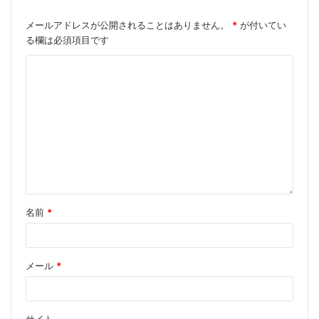
メールアドレスが公開されることはありません。
*
が付いてい
EDFA-C-LA-20-SM
る欄は必須項目です
EDFA-C-LA-23-SM
EDFA-C-LA-25-SM
EDFA-C-LA-26-SM
EDFA-PA-GF-25-SM
名前
*
EDFA-BA-GF-17-SM
EDFA-BA-GF-20-SM
メール
*
EDFA-BA-GF-23-SM