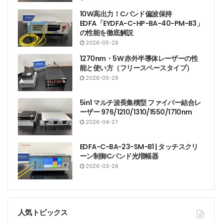
10W高出力！Cバンド偏波保持
EDFA「EYDFA-C-HP-BA-40-PM-B3」
EYDFA-C-HP-BA-30-PM
の性能を徹底解説
2026-05-29
EYDFA-C-HP-BA-33-PM
1270nm・5W 赤外半導体レーザーの性
能と使い方（フリースペースタイプ）
EYDFA-C-HP-BA-35-PM
2026-05-29
EYDFA-C-HP-BA-37-PM
5in1 マルチ波長集積型 ファイバー結合レ
ーザー 976/1210/1310/1550/1710nm
2026-04-27
EYDFA-C-HP-BA-40-PM
EDFA L-Band SM
EDFA-C-BA-23-SM-B1 | タッチスクリ
ーン制御Cバンド光増幅器
(BA HP)
2026-03-26
L-Band Er添加ファイバ増幅器 SMファイバー
人気トピックス