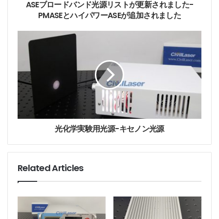
d
ASEブロードバンド光源リストが更新されました-
r
PMASEとハイパワーASEが追加されました
EYDFA-HP-C-BA-35-SM
e
s
EYDFA-HP-C-BA-37-SM
s
EYDFA-HP-C-BA-40-SM
EDFA C-Band
SM(Mic LA GF)
光化学実験用光源-キセノン光源
EDFA: Erbium-doped Fiber Amplifier,Er添加光ファイ
バ増幅器, エルビウム添加光ファイバ増幅器
Related Articles
C-Band: 1530~1565nm,Cバンド
SM: Single Mode Fiber,シングルモード光ファイバー
Mic: Micro Format, Mini Size, 50x50x15mm, 小型
LA: In-Line Amplifier, EDFA Line Amplifier, ラインアン