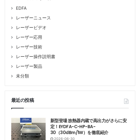
EDFA
レーザーニュース
EDFA-C-PA-30-PM
レーザービデオ
レーザー応用
EDFA-C-BA-15-PM
レーザー技術
レーザー操作説明書
EDFA-C-BA-17-PM
レーザー製品
EDFA-C-BA-20-PM
未分類
EDFA-C-BA-23-PM
最近の投稿
EDFA-C-BA-25-PM
新型登場 放熱器内蔵で高出力がさらに安
EDFA-C-BA-26-PM
定！EYDFA-C-HP-BA-
30（30dBm/1W）を徹底紹介
EYDFA-C-HP-BA-27-PM
2026-06-30