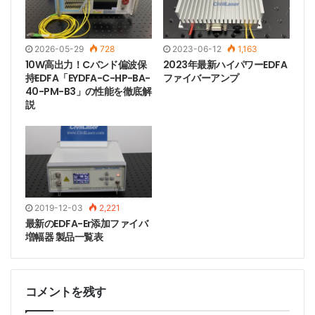
プ
GF: Gain Flattened EDFA, Gain flatness of EDFA, 利得
平坦化 EDFA
2026-05-29
728
2023-06-12
1,163
10W高出力！Cバンド偏波保
2023年最新ハイパワーEDFA
持EDFA「EYDFA-C-HP-BA-
ファイバーアンプ
40-PM-B3」の性能を徹底解
説
EDFA-C-BA-10-SM-Mic
EDFA-C-BA-13-SM-Mic
EDFA-C-BA-17-SM-Mic
2019-12-03
2,221
最新のEDFA-Er添加ファイバ
EDFA-C-BA-20-SM-Mic
増幅器 製品一覧表
EDFA-C-LA-13-SM
コメントを残す
EDFA-C-LA-17-SM