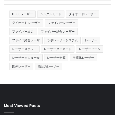
EDFA-L-BA-25-SM
DPSSレーザー
シングルモード
ダイオードレーザー
EDFA-L-BA-26-SM
ダイオード レーザー
ファイバーレーザー
ファイバー出力
ファイバー結合レーザー
EYDFA-L-HP-BA-27-SM
ファイバ結合レーザ
ラボレーザーシステム
レーザー
EYDFA-L-HP-BA-30-SM
レーザースポット
レーザーダイオード
レーザービーム
レーザーモジュール
レーザー光源
半導体レーザー
EYDFA-L-HP-BA-33-SM
固体レーザー
高出力レーザー
EYDFA-L-HP-BA-37-SM
EDFA L-Band PM
(BA HP)
Most Viewed Posts
L-Band Er添加ファイバ増幅器 PMファイバー