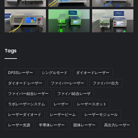
EDFA-L-BA-23-PM
EDFA-L-BA-25-PM
EDFA-L-BA-26-PM
Tags
EYDFA-L-HP-BA-27-PM
EYDFA-L-HP-BA-30-PM
DPSSレーザー
シングルモード
ダイオードレーザー
ダイオード レーザー
ファイバーレーザー
ファイバー出力
EYDFA-L-HP-BA-33-PM
ファイバー結合レーザー
ファイバ結合レーザ
EYDFA-L-HP-BA-35-PM
ラボレーザーシステム
レーザー
レーザースポット
レーザーダイオード
レーザービーム
レーザーモジュール
EYDFA-L-HP-BA-37-PM
EDFA for Pulse Laser
レーザー光源
半導体レーザー
固体レーザー
高出力レーザー