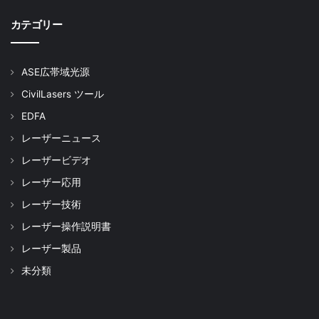
パルスエルビウムドープファイバ増幅器
カテゴリー
ASE広帯域光源
CivilLasers ツール
Pulsed-EDFA-C-SM
EDFA
レーザーニュース
Tags
EDFA
Er添加光ファイバ増幅器
レーザービデオ
レーザー応用
レーザー技術
レーザー操作説明書
レーザー製品
未分類