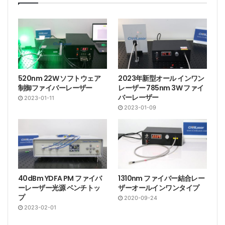
EDFA: Erbium-doped Fiber Amplifier, Er添加光ファイ
バ増幅器, エルビウム添加光ファイバ増幅器
L-Band: 1570~1603nm, Lバンド, L帯とも
SM: SM Fiber, Single Mode Fiber, シングルモード光フ
ァイバー
BA: Booster Amplifier, パワーアンプ
520nm 22W ソフトウェア
2023年新型オール インワン
HP: High Power EDFA, ハイパワー EDFA, 高出力 EDFA
制御ファイバーレーザー
レーザー 785nm 3W ファイ
バーレーザー
2023-01-11
2023-01-09
EDFA-L-BA-15-SM
EDFA-L-BA-17-SM
40dBm YDFA PM ファイバ
1310nm ファイバー結合レー
EDFA-L-BA-20-SM
ーレーザー光源 ベンチトッ
ザーオールインワンタイプ
プ
2020-09-24
2023-02-01
EDFA-L-BA-23-SM