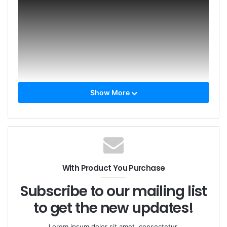
Show More
Tags
ファイバーレーザー
ラマンレーザー
狭線幅レーザー
With Product You Purchase
Subscribe to our mailing list
to get the new updates!
Lorem ipsum dolor sit amet, consectetur.