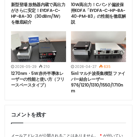
新型登場 放熱器内蔵で高出力
10W高出力！Cバンド偏波保
がさらに安定！EYDFA-C-
持EDFA「EYDFA-C-HP-BA-
HP-BA-30（30dBm/1W）
40-PM-B3」の性能を徹底解
を徹底紹介
説
2026-05-29
210
2026-04-27
635
1270nm・5W 赤外半導体レ
5in1 マルチ波長集積型 ファイ
ーザーの性能と使い方（フリ
バー結合レーザー
ースペースタイプ）
976/1210/1310/1550/1710n
m
コメントを残す
メールアドレスが公開されることはありません。
*
が付いてい