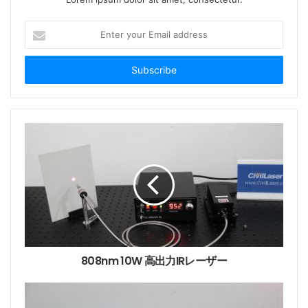
E
n
t
e
r
y
o
u
r
E
m
a
i
l
a
d
d
808nm 10W 高出力IRレーザー
r
e
s