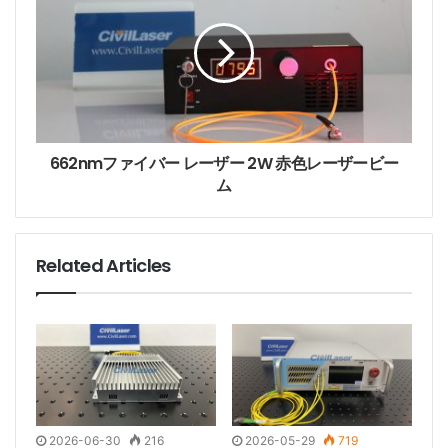
s
662nmファイバー レーザー 2W 赤色レーザービー
ム
Related Articles
2026-06-30
216
2026-05-29
719