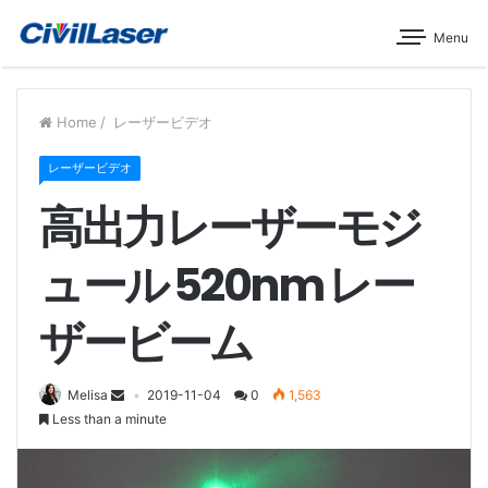
Menu
Home
/
レーザービデオ
レーザービデオ
高出力レーザーモジ
ュール 520nm レー
ザービーム
Melisa
2019-11-04
0
1,563
Less than a minute