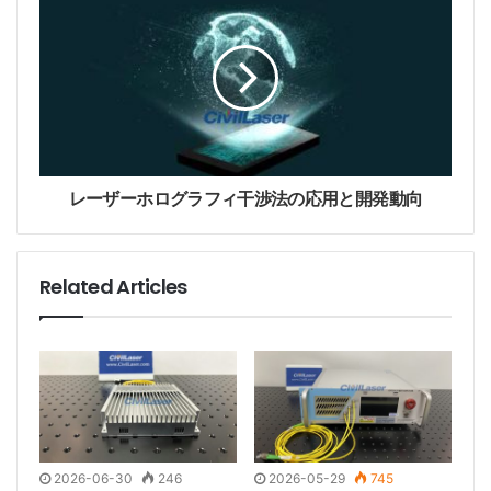
s
s
レーザーホログラフィ干渉法の応用と開発動向
Related Articles
2026-06-30
246
2026-05-29
745