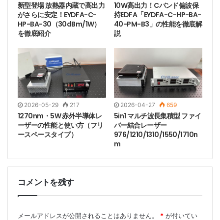
新型登場 放熱器内蔵で高出力
10W高出力！Cバンド偏波保
がさらに安定！EYDFA-C-
持EDFA「EYDFA-C-HP-BA-
HP-BA-30（30dBm/1W）
40-PM-B3」の性能を徹底解
を徹底紹介
説
2026-05-29
217
2026-04-27
659
1270nm・5W 赤外半導体レ
5in1 マルチ波長集積型 ファイ
ーザーの性能と使い方（フリ
バー結合レーザー
ースペースタイプ）
976/1210/1310/1550/1710n
m
コメントを残す
メールアドレスが公開されることはありません。
*
が付いてい