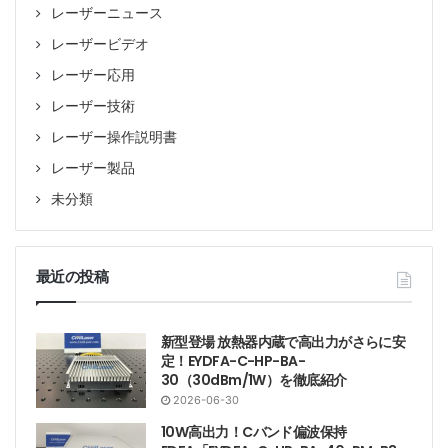
レーザーニュース
レーザービデオ
レーザー応用
レーザー技術
レーザー操作説明書
レーザー製品
未分類
最近の投稿
新型登場 放熱器内蔵で高出力がさらに安
定！EYDFA-C-HP-BA-
30（30dBm/1W）を徹底紹介
2026-06-30
10W高出力！Cバンド偏波保持