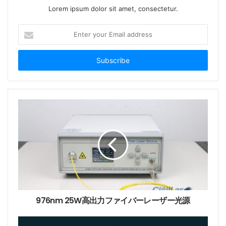
Lorem ipsum dolor sit amet, consectetur.
E
n
t
e
r
y
o
u
r
E
m
a
i
l
a
d
d
976nm 25W高出力ファイバーレーザー光源
r
e