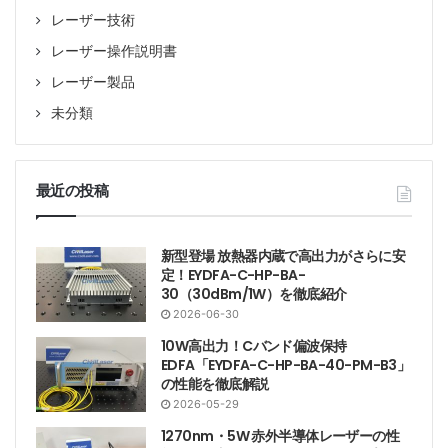
レーザー技術
レーザー操作説明書
レーザー製品
未分類
最近の投稿
新型登場 放熱器内蔵で高出力がさらに安
定！EYDFA-C-HP-BA-
30（30dBm/1W）を徹底紹介
2026-06-30
10W高出力！Cバンド偏波保持
EDFA「EYDFA-C-HP-BA-40-PM-B3」
の性能を徹底解説
2026-05-29
1270nm・5W 赤外半導体レーザーの性