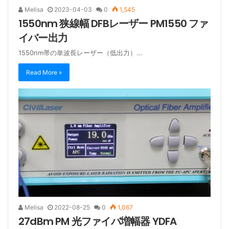
Melisa
2023-04-03
0
1,545
1550nm 狭線幅 DFBレーザー PM1550 ファ
イバー出力
1550nm帯の単波長レーザー（低出力）…
Read More »
Melisa
2022-08-25
0
1,067
27dBm PM 光ファイバ増幅器 YDFA