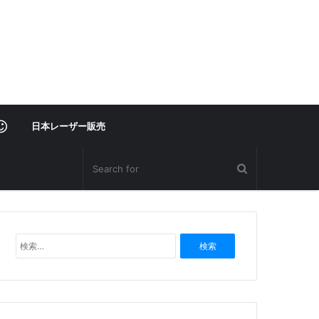
レ
日本レーザー販売
ー
ザ
検
ー
索
:
部