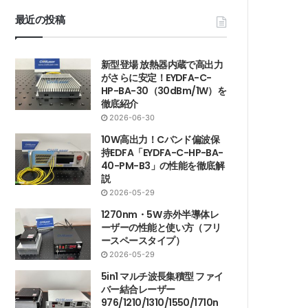
最近の投稿
新型登場 放熱器内蔵で高出力
がさらに安定！EYDFA-C-
HP-BA-30（30dBm/1W）を
徹底紹介
2026-06-30
10W高出力！Cバンド偏波保
持EDFA「EYDFA-C-HP-BA-
40-PM-B3」の性能を徹底解
説
2026-05-29
1270nm・5W 赤外半導体レ
ーザーの性能と使い方（フリ
ースペースタイプ）
2026-05-29
5in1 マルチ波長集積型 ファイ
バー結合レーザー
976/1210/1310/1550/1710n