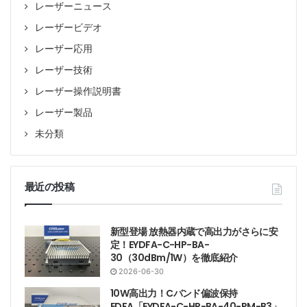
レーザーニュース
レーザービデオ
レーザー応用
レーザー技術
レーザー操作説明書
レーザー製品
未分類
最近の投稿
新型登場 放熱器内蔵で高出力がさらに安
定！EYDFA-C-HP-BA-
30（30dBm/1W）を徹底紹介
2026-06-30
10W高出力！Cバンド偏波保持
EDFA「EYDFA-C-HP-BA-40-PM-B3」