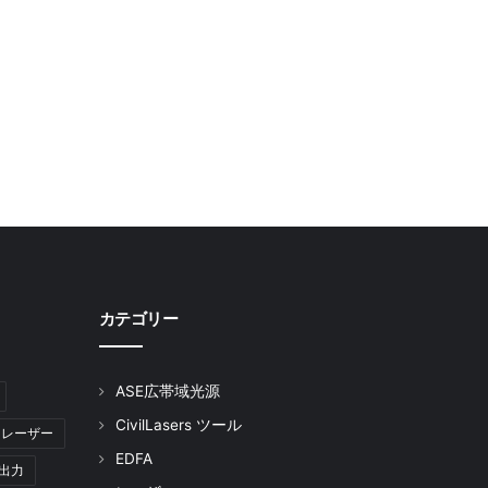
カテゴリー
ASE広帯域光源
CivilLasers ツール
 レーザー
EDFA
出力