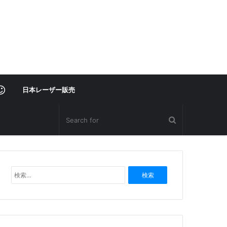
レ
日本レーザー販売
ー
ザ
検
ー
索
:
部