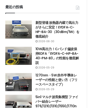
最近の投稿
新型登場 放熱器内蔵で高出力
がさらに安定！EYDFA-C-
HP-BA-30（30dBm/1W）を
徹底紹介
2026-06-30
10W高出力！Cバンド偏波保
持EDFA「EYDFA-C-HP-BA-
40-PM-B3」の性能を徹底解
説
2026-05-29
1270nm・5W 赤外半導体レ
ーザーの性能と使い方（フリ
ースペースタイプ）
2026-05-29
5in1 マルチ波長集積型 ファイ
バー結合レーザー
976/1210/1310/1550/1710n