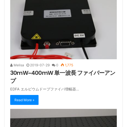
Melisa
2019-07-29
0
1,775
30mW~400mW 単一波長 ファイバーアン
プ
EDFA エルビウムドープファイバ増幅器…
Read More »