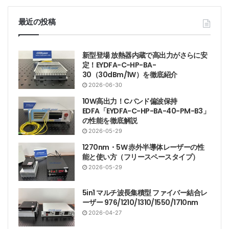
最近の投稿
新型登場 放熱器内蔵で高出力がさらに安
定！EYDFA-C-HP-BA-
30（30dBm/1W）を徹底紹介
2026-06-30
10W高出力！Cバンド偏波保持
EDFA「EYDFA-C-HP-BA-40-PM-B3」
の性能を徹底解説
2026-05-29
1270nm・5W 赤外半導体レーザーの性
能と使い方（フリースペースタイプ）
2026-05-29
5in1 マルチ波長集積型 ファイバー結合レ
ーザー 976/1210/1310/1550/1710nm
2026-04-27