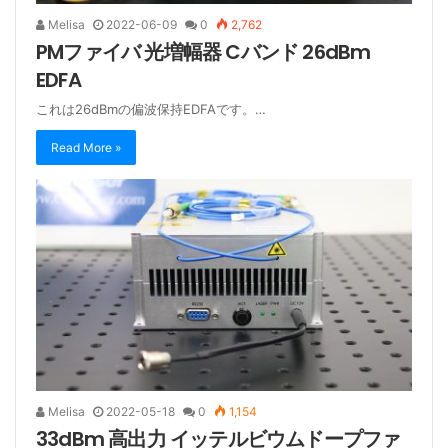
Melisa
2022-06-09
0
2,762
PMファイバ 光増幅器 Cバンド 26dBm
EDFA
これは26dBmの偏波保持EDFAです。…
Read More »
Melisa
2022-05-18
0
1,154
33dBm 高出力 イッテルビウムドープファ