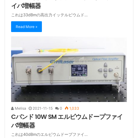
イバ増幅器
これは33dBmの高出力イッテルビウムド…
Read More »
Melisa
2021-11-15
0
1,033
Cバンド 10W SM エルビウムドープファイ
バ増幅器
これは40dBmのエルビウムドープファイ…