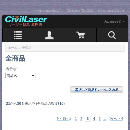
CivilLaser(English)
CivilLasers(日本語)
CivilLaser(한국어)
Japanese ()
ホーム
:: 全商品
全商品
表示順:
21
から
30
を表示中 (全商品の数:
5710
)
[<< 前へ]
1
2
3
4
5
...
[次へ >>]