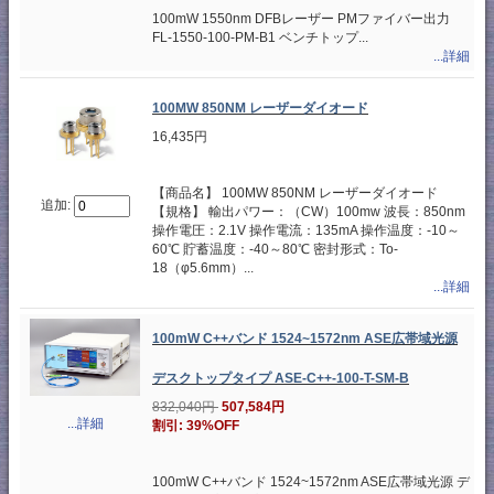
100mW 1550nm DFBレーザー PMファイバー出力
FL-1550-100-PM-B1 ベンチトップ...
...詳細
100MW 850NM レーザーダイオード
16,435円
【商品名】 100MW 850NM レーザーダイオード
追加:
【規格】 輸出パワー：（CW）100mw 波長：850nm
操作電圧：2.1V 操作電流：135mA 操作温度：-10～
60℃ 貯蓄温度：-40～80℃ 密封形式：To-
18（φ5.6mm）...
...詳細
100mW C++バンド 1524~1572nm ASE広帯域光源
デスクトップタイプ ASE-C++-100-T-SM-B
832,040円
507,584円
...詳細
割引: 39%OFF
100mW C++バンド 1524~1572nm ASE広帯域光源 デ