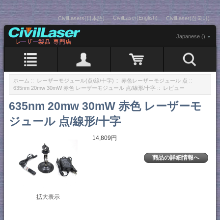
CivilLaser(English)
CivilLasers(日本語)
CivilLaser(한국어)
Japanese ()
ホーム
::
レーザーモジュール(点/線/十字)
::
赤色レーザーモジュール 点
::
635nm 20mw 30mW 赤色 レーザーモジュール 点/線形/十字
:: レビュー
635nm 20mw 30mW 赤色 レーザーモ
ジュール 点/線形/十字
14,809円
商品の詳細情報へ
拡大表示