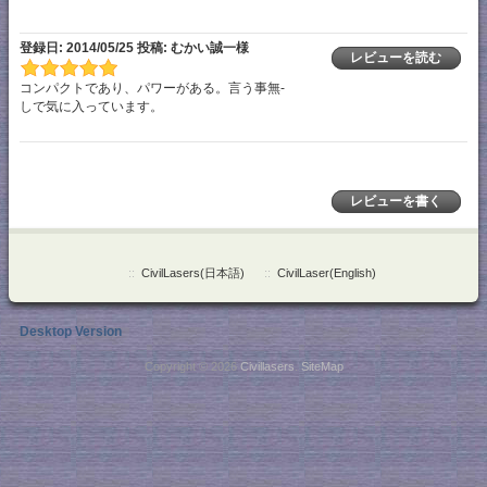
登録日: 2014/05/25 投稿: むかい誠一様
レビューを読む
コンパクトであり、パワーがある。言う事無-
しで気に入っています。
レビューを書く
::
CivilLasers(日本語)
::
CivilLaser(English)
Desktop Version
Copyright © 2026
Civillasers
.
SiteMap