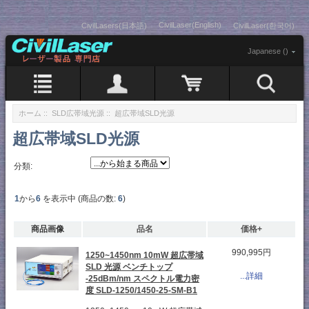
CivilLaser(English)
CivilLasers(日本語)
CivilLaser(한국어)
Japanese ()
ホーム
::
SLD広帯域光源
:: 超広帯域SLD光源
超広帯域SLD光源
分類:
1
から
6
を表示中 (商品の数:
6
)
商品画像
品名
価格+
990,995円
1250~1450nm 10mW 超広帯域
SLD 光源 ベンチトップ
...詳細
-25dBm/nm スペクトル電力密
度 SLD-1250/1450-25-SM-B1