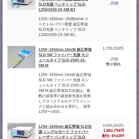
...詳細
SLD光源 ベンチトップ SLD-
1250/1650-25-SM-B1
1250~1650nm -25dBm/nm ス
ペクトルパワー密度 超広帯域
SLD光源 ベンチトップ SLD-
1250/1650-25-SM-B1...
1,735,033円
1250~1650nm 10mW 超広帯域
SLD SM ファイバー 光源 モジ
...詳細
ュールタイプ SLD-2565-25-
売り切れ
SM-M
1250~1650nm 10mW 超広帯域
SLD SM ファイバー 光源 モジ
ュールタイプ SLD-2565-25-
SM-M 超広帯域SLD光源は、複
数の波長帯の超放射光源を使用
してスペクトルのスプライシン
グと組み合わせを実行し、波長
1250〜1650...
2,005,202円
1250~1650nm 超広帯域 SLD光
1,882,759円
源 シングルモード ファイバー
割引: 6%OFF
レーザー ベンチトップ SLD-