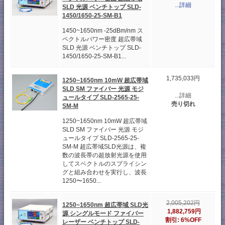
...詳細
SLD 光源 ベンチトップ SLD-
1450/1650-25-SM-B1
1450~1650nm -25dBm/nm ス
ペクトルパワー密度 超広帯域
SLD 光源 ベンチトップ SLD-
1450/1650-25-SM-B1...
1,735,033円
1250~1650nm 10mW 超広帯域
SLD SM ファイバー 光源 モジ
...詳細
ュールタイプ SLD-2565-25-
売り切れ
SM-M
1250~1650nm 10mW 超広帯域
SLD SM ファイバー 光源 モジ
ュールタイプ SLD-2565-25-
SM-M 超広帯域SLD光源は、複
数の波長帯の超放射光源を使用
してスペクトルのスプライシン
グと組み合わせを実行し、波長
1250〜1650...
2,005,202円
1250~1650nm 超広帯域 SLD光
1,882,759円
源 シングルモード ファイバー
割引: 6%OFF
レーザー ベンチトップ SLD-