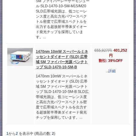
SM ファイバーレーザーモジュー
ル SLD-1470-10-SM-M15/M20
SLD広帯域光源は、低コヒーレ
ンス度と高出力光パワースペク
トル密度で広帯域スペクトルを
出力する超放射半導体ダイオー
ド発光チップを採用していま
す。...
401,252
655,927円
1470nm 10mW スーパールミネ
円
ッセントダイオード (SLD) 広帯
割引: 39%OFF
域 SM ファイバー光源 ベンチト
ップ SLD-1470-10-SM-B
...詳細
1470nm 10mW スーパールミネ
ッセントダイオード (SLD) 広帯
域 SM ファイバー光源 ベンチト
ップ SLD-1470-10-SM-B SLD広
帯域光源は、低コヒーレンス度
と高出力光パワースペクトル密
度で広帯域スペクトルを出力す
る超放射半導体ダイオード発光
チップを採用しています。...
1
から
2
を表示中 (商品の数:
2
)