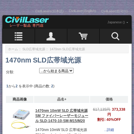
CivilLaser(English)
CivilLasers(日本語)
CivilLaser(한국어)
Japanese ()
ホーム
::
SLD広帯域光源
:: 1470nm SLD広帯域光源
1470nm SLD広帯域光源
分類:
1
から
2
を表示中 (商品の数:
2
)
商品画像
品名+
価格
373,338
617,135円
1470nm 10mW SLD 広帯域光源
円
SM ファイバーレーザーモジュー
割引: 40%OFF
ル SLD-1470-10-SM-M15/M20
1470nm 10mW SLD 広帯域光源
...詳細