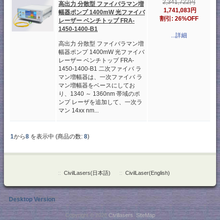
2,341,722円
高出力 分散型 ファイバラマン増
1,741,083円
幅器ポンプ 1400mW 光ファイバ
割引: 26%OFF
レーザー ベンチトップ FRA-
1450-1400-B1
...詳細
高出力 分散型 ファイバラマン増
幅器ポンプ 1400mW 光ファイバ
レーザー ベンチトップ FRA-
1450-1400-B1 二次ファイバ ラ
マン増幅器は、一次ファイバ ラ
マン増幅器をベースにしてお
り、1340 ～ 1360nm 帯域のポ
ンプ レーザを追加して、一次ラ
マン 14xx nm...
1
から
8
を表示中 (商品の数:
8
)
::
CivilLasers(日本語)
::
CivilLaser(English)
Desktop Version
Copyright © 2026
Civillasers
.
SiteMap