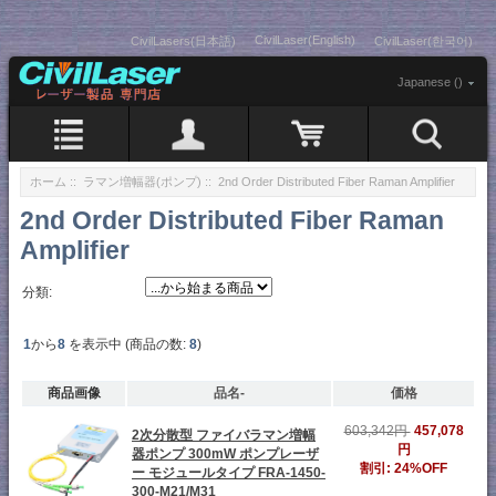
CivilLaser(English)
CivilLasers(日本語)
CivilLaser(한국어)
Japanese ()
ホーム
::
ラマン増幅器(ポンプ)
:: 2nd Order Distributed Fiber Raman Amplifier
2nd Order Distributed Fiber Raman
Amplifier
分類:
1
から
8
を表示中 (商品の数:
8
)
商品画像
品名-
価格
457,078
603,342円
2次分散型 ファイバラマン増幅
円
器ポンプ 300mW ポンプレーザ
割引: 24%OFF
ー モジュールタイプ FRA-1450-
300-M21/M31