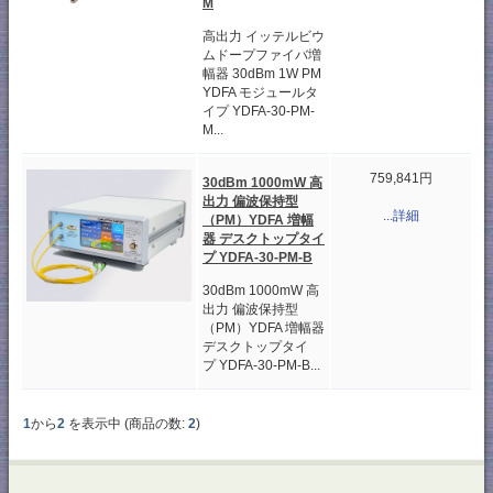
M
高出力 イッテルビウ
ムドープファイバ増
幅器 30dBm 1W PM
YDFA モジュールタ
イプ YDFA-30-PM-
M...
759,841円
30dBm 1000mW 高
出力 偏波保持型
...詳細
（PM）YDFA 増幅
器 デスクトップタイ
プ YDFA-30-PM-B
30dBm 1000mW 高
出力 偏波保持型
（PM）YDFA 増幅器
デスクトップタイ
プ YDFA-30-PM-B...
1
から
2
を表示中 (商品の数:
2
)