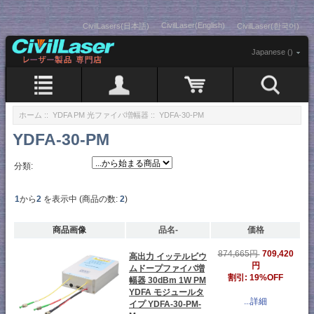
CivilLaser(English)
CivilLasers(日本語)
CivilLaser(한국어)
Japanese ()
ホーム
::
YDFA PM 光ファイバ増幅器
:: YDFA-30-PM
YDFA-30-PM
分類:
1
から
2
を表示中 (商品の数:
2
)
商品画像
品名-
価格
709,420
874,665円
高出力 イッテルビウ
円
ムドープファイバ増
割引: 19%OFF
幅器 30dBm 1W PM
YDFA モジュールタ
...詳細
イプ YDFA-30-PM-