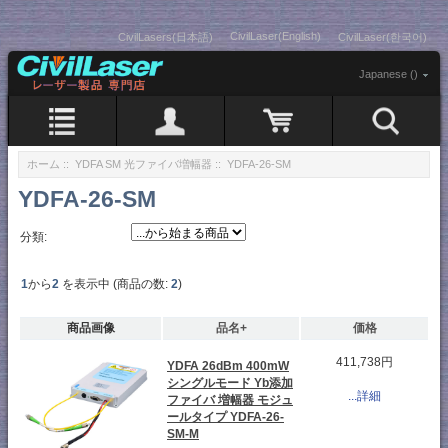
CivilLaser(English)
CivilLasers(日本語)
CivilLaser(한국어)
Japanese ()
ホーム
::
YDFA SM 光ファイバ増幅器
:: YDFA-26-SM
YDFA-26-SM
分類:
1
から
2
を表示中 (商品の数:
2
)
商品画像
品名+
価格
411,738円
YDFA 26dBm 400mW
シングルモード Yb添加
...詳細
ファイバ 増幅器 モジュ
ールタイプ YDFA-26-
SM-M