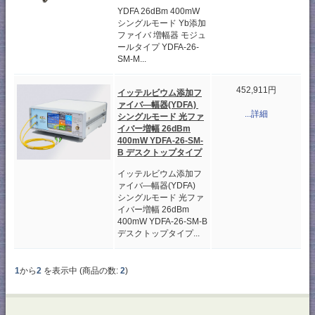
YDFA 26dBm 400mW
シングルモード Yb添加
ファイバ 増幅器 モジュ
ールタイプ YDFA-26-
SM-M...
452,911円
イッテルビウム添加フ
ァイバ―幅器(YDFA)
...詳細
シングルモード 光ファ
イバー増幅 26dBm
400mW YDFA-26-SM-
B デスクトップタイプ
イッテルビウム添加フ
ァイバ―幅器(YDFA)
シングルモード 光ファ
イバー増幅 26dBm
400mW YDFA-26-SM-B
デスクトップタイプ...
1
から
2
を表示中 (商品の数:
2
)