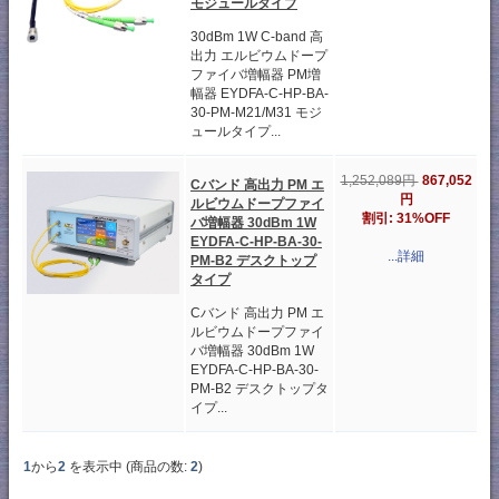
モジュールタイプ
30dBm 1W C-band 高
出力 エルビウムドープ
ファイバ増幅器 PM増
幅器 EYDFA-C-HP-BA-
30-PM-M21/M31 モジ
ュールタイプ...
867,052
1,252,089円
Cバンド 高出力 PM エ
円
ルビウムドープファイ
割引: 31%OFF
バ増幅器 30dBm 1W
EYDFA-C-HP-BA-30-
...詳細
PM-B2 デスクトップ
タイプ
Cバンド 高出力 PM エ
ルビウムドープファイ
バ増幅器 30dBm 1W
EYDFA-C-HP-BA-30-
PM-B2 デスクトップタ
イプ...
1
から
2
を表示中 (商品の数:
2
)