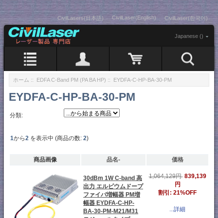
CivilLaser(English)
CivilLasers(日本語)
CivilLaser(한국어)
Japanese ()
ホーム
::
EDFA C-Band PM (PA BA HP)
:: EYDFA-C-HP-BA-30-PM
EYDFA-C-HP-BA-30-PM
分類:
1
から
2
を表示中 (商品の数:
2
)
商品画像
品名-
価格
839,139
1,064,129円
30dBm 1W C-band 高
円
出力 エルビウムドープ
割引: 21%OFF
ファイバ増幅器 PM増
幅器 EYDFA-C-HP-
...詳細
BA-30-PM-M21/M31