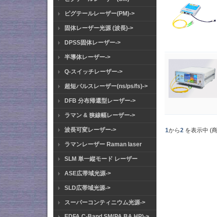
ピグテールレーザー(PM)->
固体レーザー光源 (波長)->
DPSS固体レーザー->
半導体レーザー->
Q-スイッチレーザー->
超短パルスレーザー(ns/ps/fs)->
DFB 分布帰還型レーザー->
ラマン & 狭線幅レーザー->
波長可変レーザー->
1
から
2
を表示中 (
ラマンレーザー Raman laser
SLM 単一縦モード レーザー
ASE広帯域光源->
SLD広帯域光源->
スーパーコンティニウム光源->
EDFA C-Band SM(PA BA HP)->