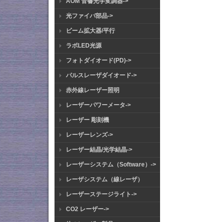
AOM 音響光学変調器->
光ファイバ部品->
ビーム拡大器/平行
ラボLED光源
フォトダイオード(PD)->
パルスレーザダイオード->
赤外線レーザー照明
レーザーパワーメータ->
レーザー 彫刻機
レーザーレンズ->
レーザー結晶/光学結晶->
レーザーシステム（Software）->
レーザシステム（線レーザ）
レーザーステージライト->
CO2 レーザー->