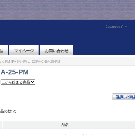
Japanese ()
品
マイページ
お問い合わせ
nd PM (PA BA HP)
:: EDFA-C-BA-25-PM
A-25-PM
商品の数:
2
)
品名-