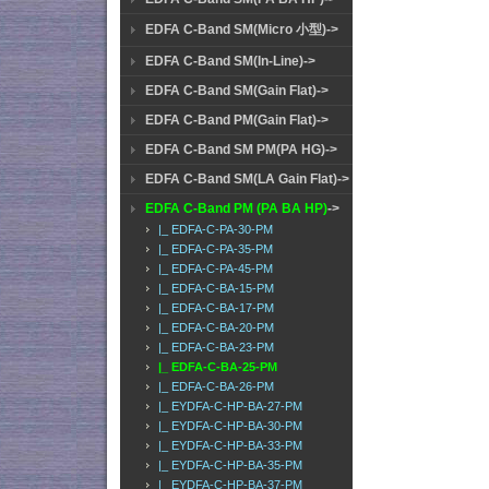
EDFA C-Band SM(Micro 小型)->
EDFA C-Band SM(In-Line)->
EDFA C-Band SM(Gain Flat)->
EDFA C-Band PM(Gain Flat)->
EDFA C-Band SM PM(PA HG)->
EDFA C-Band SM(LA Gain Flat)->
EDFA C-Band PM (PA BA HP)
->
|_ EDFA-C-PA-30-PM
|_ EDFA-C-PA-35-PM
|_ EDFA-C-PA-45-PM
|_ EDFA-C-BA-15-PM
|_ EDFA-C-BA-17-PM
|_ EDFA-C-BA-20-PM
|_ EDFA-C-BA-23-PM
|_ EDFA-C-BA-25-PM
|_ EDFA-C-BA-26-PM
|_ EYDFA-C-HP-BA-27-PM
|_ EYDFA-C-HP-BA-30-PM
|_ EYDFA-C-HP-BA-33-PM
|_ EYDFA-C-HP-BA-35-PM
|_ EYDFA-C-HP-BA-37-PM