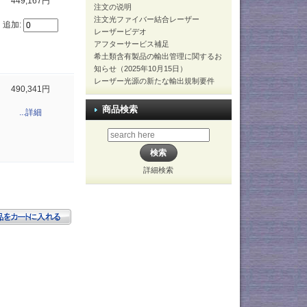
449,167円
注文の说明
注文光ファイバー結合レーザー
追加:
レーザービデオ
アフターサービス補足
希土類含有製品の輸出管理に関するお
知らせ（2025年10月15日）
レーザー光源の新たな輸出規制要件
490,341円
商品検索
...詳細
詳細検索