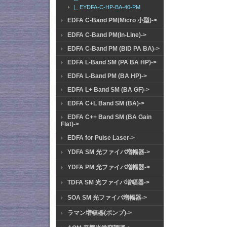
|_ EYDFA-C-HP-BA-40-PM
EDFA C-Band PM(Micro 小型)->
EDFA C-Band PM(In-Line)->
EDFA C-Band PM (BiD PA BA)->
EDFA L-Band SM (PA BA HP)->
EDFA L-Band PM (BA HP)->
EDFA L+ Band SM (BA GF)->
EDFA C+L Band SM (BA)->
EDFA C++ Band SM (BA Gain
Flat)->
EDFA for Pulse Laser->
YDFA SM 光ファイバ増幅器->
YDFA PM 光ファイバ増幅器->
TDFA SM 光ファイバ増幅器->
SOA SM 光ファイバ増幅器->
ラマン増幅器(ポンプ)->