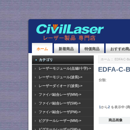
ホーム
新着商品
特価商品
おすすめ商
ホーム
::
EDFA C-Ba
カテゴリ
EDFA-C-B
レーザーモジュール(点/線/十字)->
レーザーモジュール(波長)->
分類:
レーザーダイオード(波長)->
ファイバ結合レーザ(MM)->
ファイバ結合レーザ(SM)->
1
から
2
を表示中 (
ファイバ結合レーザ(PM)->
商品画像
ピグテールレーザー(MM)->
ピグテールレーザー(SM)->