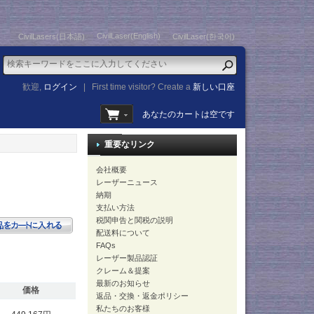
CivilLaser(English)
CivilLasers(日本語)
CivilLaser(한국어)
歓迎,
ログイン
|
First time visitor? Create a
新しい口座
あなたのカートは空です
重要なリンク
会社概要
レーザーニュース
納期
支払い方法
税関申告と関税の説明
配送料について
FAQs
レーザー製品認証
クレーム＆提案
最新のお知らせ
価格
返品・交換・返金ポリシー
私たちのお客様