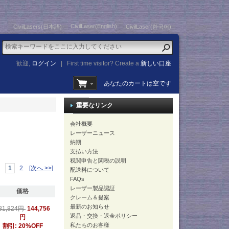
CivilLaser(English)
CivilLasers(日本語)
CivilLaser(한국어)
歓迎,
ログイン
|
First time visitor? Create a
新しい口座
あなたのカートは空です
重要なリンク
会社概要
レーザーニュース
納期
支払い方法
税関申告と関税の説明
1
2
[次へ >>]
配送料について
FAQs
レーザー製品認証
価格
クレーム＆提案
最新のお知らせ
144,756
81,824円
返品・交換・返金ポリシー
円
私たちのお客様
割引: 20%OFF