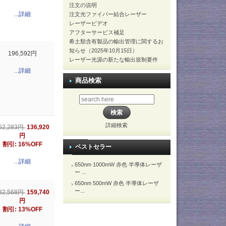
注文の说明
...詳細
注文光ファイバー結合レーザー
レーザービデオ
アフターサービス補足
希土類含有製品の輸出管理に関するお
知らせ（2025年10月15日）
196,592円
レーザー光源の新たな輸出規制要件
...詳細
商品検索
詳細検索
136,920
62,283円
円
割引: 16%OFF
ベストセラー
...詳細
650nm 1000mW 赤色 半導体レーザ
ー ...
650nm 500mW 赤色 半導体レーザ
ー...
159,740
82,568円
円
割引: 13%OFF