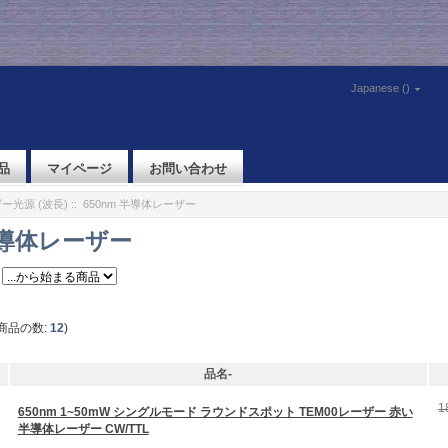
Japanese ()
品
マイページ
お問い合わせ
ー光源 (波長)
:: 650nm 半導体レーザー
 半導体レーザー
商品の数:
12
)
品名-
1
650nm 1~50mW シングルモード ラウンドスポット TEM00レーザー 赤い
半導体レーザー CW/TTL