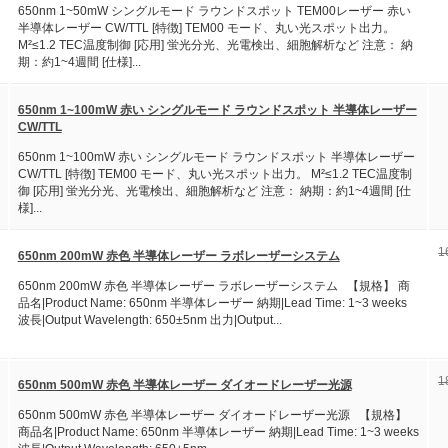
650nm 1~50mW シングルモード ラウンドスポット TEM00レーザー 赤い
半導体レーザー CW/TTL [特徴] TEM00 モード、丸い光スポット出力。
M²≤1.2 TEC温度制御 [応用] 蛍光分光、光電検出、細胞解析など 注意： 納
期：約1~4週間 [仕様]...
650nm 1~100mW 赤い シングルモード ラウンドスポット 半導体レーザー
CW/TTL
650nm 1~100mW 赤い シングルモード ラウンドスポット 半導体レーザー
CW/TTL [特徴] TEM00 モード、丸い光スポット出力。 M²≤1.2 TEC温度制
御 [応用] 蛍光分光、光電検出、細胞解析など 注意： 納期：約1~4週間 [仕
様]...
1
650nm 200mW 赤色 半導体レーザー ラボレーザーシステム
650nm 200mW 赤色 半導体レーザー ラボレーザーシステム 【規格】 商
品名|Product Name: 650nm 半導体レーザー 納期|Lead Time: 1~3 weeks
波長|Output Wavelength: 650±5nm 出力|Output...
1
650nm 500mW 赤色 半導体レーザー ダイオードレーザー光源
650nm 500mW 赤色 半導体レーザー ダイオードレーザー光源 【規格】
商品名|Product Name: 650nm 半導体レーザー 納期|Lead Time: 1~3 weeks