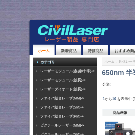
ホーム
新着商品
特価商品
おすすめ商
ホーム
::
固体レーザ
カテゴリ
650nm
レーザーモジュール(点/線/十字)->
レーザーモジュール(波長)->
分類:
レーザーダイオード(波長)->
ファイバ結合レーザ(MM)->
1
から
10
を表示中 (
ファイバ結合レーザ(SM)->
商品画像
ファイバ結合レーザ(PM)->
ピグテールレーザー(MM)->
ピグテールレーザー(SM)->