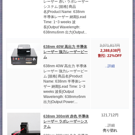
レーザー 赤い ラボレーザー
システム [規格] 商品
名|Product Name: 638nm
半導体レーザー 納期|Lead
Time: 1~3 weeks 波
長|Output Wavelength:
638nm±6nm 出力|Output...
3,071,817円
638nm 40W 高出力 半導体
2,388,638円
レーザー 強力レーザービー
割引: 22%OFF
ム
638nm 40W 高出力 半導体
...詳細
レーザー 強力レーザービー
ム [規格] 商品名|Product
Name: 638nm 半導体レー
ザー 納期|Lead Time: 1~3
weeks 波長|Output
Wavelength: 638nm±6nm
出力|Output Power:...
121,712円
638nm 300mW 赤色 半導体
レーザー ラボレーザーシス
...詳細
テム
売り切れ