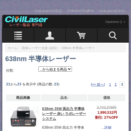
CivilLaser(English)
CivilLasers(日本語)
CivilLaser(한국어)
Japanese ()
ホーム
::
固体レーザー光源 (波長)
:: 638nm 半導体レーザー
638nm 半導体レーザー
分類:
21
から
23
を表示中 (商品の数:
23
)
[<< 前へ]
1
2
3
商品画像
品名-
価格
2,742,378円
638nm 35W 高出力 半導体
1,990,532円
レーザー 赤い ラボレーザー
割引: 27%OFF
システム
638nm 35W 高出力 半導体
...詳細