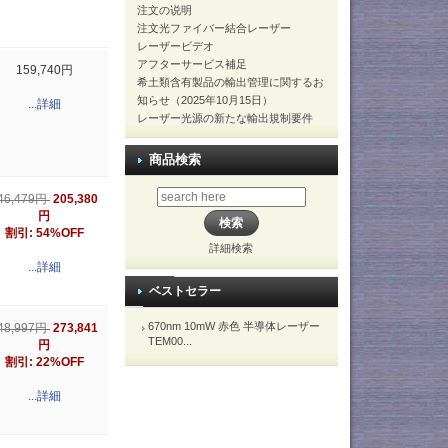
注文の说明
注文光ファイバー結合レーザー
レーザービデオ
アフターサービス補足
159,740円
希土類含有製品の輸出管理に関するお
知らせ（2025年10月15日）
...詳細
レーザー光源の新たな輸出規制要件
商品検索
205,380
46,479円
円
割引: 54%OFF
詳細検索
...詳細
ベストセラー
670nm 10mW 赤色 半導体レーザー
273,841
48,997円
TEM00...
円
割引: 22%OFF
...詳細