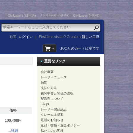
CivilLaser(English)
CivilLasers(日本語)
CivilLaser(한국어)
歓迎,
ログイン
|
First time visitor? Create a
新しい口座
あなたのカートは空です
重要なリンク
会社概要
レーザーニュース
納期
支払い方法
税関申告と関税の説明
配送料について
FAQs
レーザー製品認証
価格
クレーム＆提案
最新のお知らせ
100,408円
返品・交換・返金ポリシー
...詳細
私たちのお客様