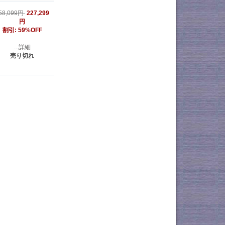
227,299
58,099円
円
割引: 59%OFF
...詳細
売り切れ