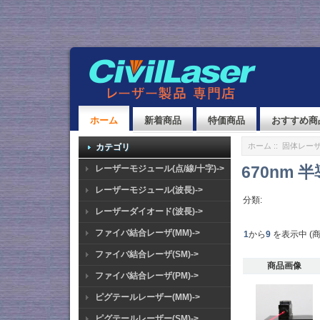
ホーム
新着商品
特価商品
おすすめ商
ホーム
::
固体レーザ
カテゴリ
670nm
レーザーモジュール(点/線/十字)->
レーザーモジュール(波長)->
分類:
レーザーダイオード(波長)->
ファイバ結合レーザ(MM)->
1
から
9
を表示中 (
ファイバ結合レーザ(SM)->
商品画像
ファイバ結合レーザ(PM)->
ピグテールレーザー(MM)->
ピグテールレーザー(SM)->