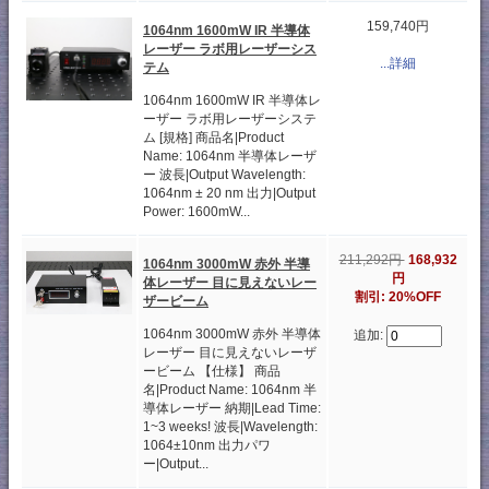
159,740円
1064nm 1600mW IR 半導体
レーザー ラボ用レーザーシス
...詳細
テム
1064nm 1600mW IR 半導体レ
ーザー ラボ用レーザーシステ
ム [規格] 商品名|Product
Name: 1064nm 半導体レーザ
ー 波長|Output Wavelength:
1064nm ± 20 nm 出力|Output
Power: 1600mW...
211,292円
168,932
1064nm 3000mW 赤外 半導
円
体レーザー 目に見えないレー
割引: 20%OFF
ザービーム
1064nm 3000mW 赤外 半導体
追加:
レーザー 目に見えないレーザ
ービーム 【仕様】 商品
名|Product Name: 1064nm 半
導体レーザー 納期|Lead Time:
1~3 weeks! 波長|Wavelength:
1064±10nm 出力パワ
ー|Output...