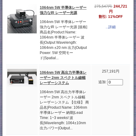
275,547円
244,721
1064nm 5W 半導体レーザー
円
強力なIR レーザー光源
割引: 11%OFF
1064nm 5W 半導体レーザー
...詳細
強力なIR レーザー光源 [規格]
商品名|Product Name:
1064nm 半導体レーザー 波
長|Output Wavelength:
1064nm ±20 nm 出力|Output
Power: 5W 空間モー
ド|Spatial...
257,191円
1064nm 5W 高出力半導体レ
ーザー 2nm スペクトル線幅
追加:
レーザーシステム
1064nm 5W 高出力半導体レ
ーザー 2nm スペクトル線幅
レーザーシステム 【仕様】 商
品名|Product Name: 1064nm
半導体レーザー 納期|Lead
Time: 1~3 weeks! 波
長|Wavelength: 1064±10nm
出力パワー|Output...