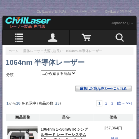
CivilLaser(English)
CivilLasers(日本語)
CivilLaser(한국어)
Japanese ()
ホーム
::
固体レーザー光源 (波長)
:: 1064nm 半導体レーザー
1064nm 半導体レーザー
分類:
1
から
10
を表示中 (商品の数:
23
)
1
2
3
[次へ >>]
商品画像
品名-
価格
257,364円
1064nm 1~50mW IR シング
ルモード レーザーシステム
...詳細