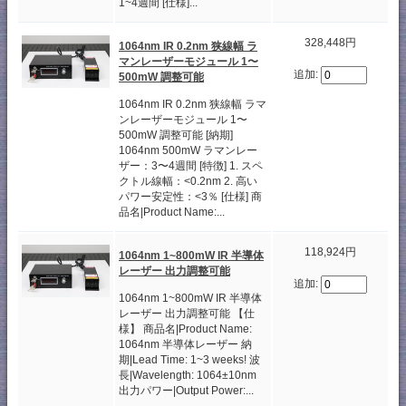
1~4週間 [仕様]...
328,448円
1064nm IR 0.2nm 狭線幅 ラ
マンレーザーモジュール 1〜
追加:
500mW 調整可能
1064nm IR 0.2nm 狭線幅 ラマ
ンレーザーモジュール 1〜
500mW 調整可能 [納期]
1064nm 500mW ラマンレー
ザー：3〜4週間 [特徴] 1. スペ
クトル線幅：<0.2nm 2. 高い
パワー安定性：<3％ [仕様] 商
品名|Product Name:...
118,924円
1064nm 1~800mW IR 半導体
レーザー 出力調整可能
追加:
1064nm 1~800mW IR 半導体
レーザー 出力調整可能 【仕
様】 商品名|Product Name:
1064nm 半導体レーザー 納
期|Lead Time: 1~3 weeks! 波
長|Wavelength: 1064±10nm
出力パワー|Output Power:...