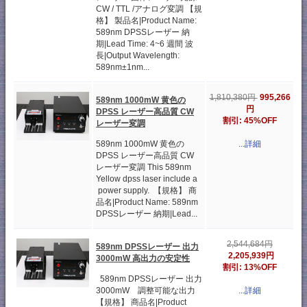
CW / TTL /アナログ変調 【規
格】 製品名|Product Name:
589nm DPSSレーザー 納
期|Lead Time: 4~6 週間 波
長|Output Wavelength:
589nm±1nm...
995,266
1,810,380円
589nm 1000mW 黄色の
円
DPSS レーザー高品質 CW
割引: 45%OFF
レーザー変調
589nm 1000mW 黄色の
...詳細
DPSS レーザー高品質 CW
レーザー変調 This 589nm
Yellow dpss laser include a
power supply. 【規格】 商
品名|Product Name: 589nm
DPSSレーザー 納期|Lead...
2,544,684円
589nm DPSSレーザー 出力
2,205,939円
3000mW 高出力の安定性
割引: 13%OFF
589nm DPSSレーザー 出力
3000mW 調整可能な出力
...詳細
【規格】 商品名|Product