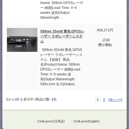
Name: 589nm DPSSレーザ
ー 納期|Lead Time: 4~6
weeks 波長|Output
Wavelength:...
409,271円
589nm 35mW 黄色 DPSSレ
ーザー ラボレーザーシステ
...詳細
ム
売り切れ
589nm 35mW 黄色 DPSS
レーザー ラボレーザーシス
テム 【規格】 商品
名|Product Name: 589nm
DPSSレーザー 納期|Lead
Time: 4~6 weeks 波
長|Output Wavelength:
589±1nm 出力|Output...
1
から
10
を表示中 (商品の数:
14
)
1
2
[次へ >>]
::
CivilLasers(日本語)
::
CivilLaser(English)