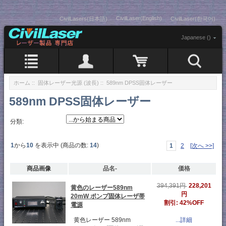
CivilLaser(English)
CivilLasers(日本語)
CivilLaser(한국어)
Japanese ()
ホーム
::
固体レーザー光源 (波長)
:: 589nm DPSS固体レーザー
589nm DPSS固体レーザー
分類:
1
から
10
を表示中 (商品の数:
14
)
1
2
[次へ >>]
商品画像
品名-
価格
228,201
394,391円
黄色のレーザー589nm
円
20mW ポンプ固体レーザ帯
割引: 42%OFF
電源
黄色レーザー 589nm
...詳細