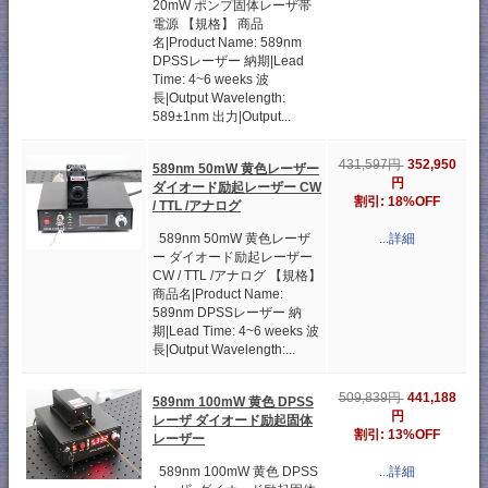
20mW ポンプ固体レーザ帯
電源 【規格】 商品
名|Product Name: 589nm
DPSSレーザー 納期|Lead
Time: 4~6 weeks 波
長|Output Wavelength:
589±1nm 出力|Output...
352,950
431,597円
589nm 50mW 黄色レーザー
円
ダイオード励起レーザー CW
割引: 18%OFF
/ TTL /アナログ
589nm 50mW 黄色レーザ
...詳細
ー ダイオード励起レーザー
CW / TTL /アナログ 【規格】
商品名|Product Name:
589nm DPSSレーザー 納
期|Lead Time: 4~6 weeks 波
長|Output Wavelength:...
441,188
509,839円
589nm 100mW 黄色 DPSS
円
レーザ ダイオード励起固体
割引: 13%OFF
レーザー
589nm 100mW 黄色 DPSS
...詳細