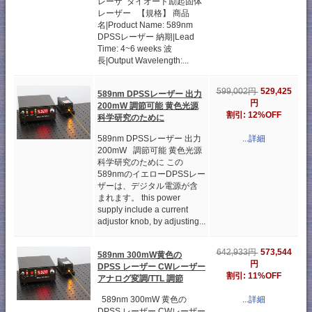
レーザ ダイオード励起固体
レーザー 【規格】 商品
名|Product Name: 589nm
DPSSレーザー 納期|Lead
Time: 4~6 weeks 波
長|Output Wavelength:...
529,425
599,002円
589nm DPSSレーザー 出力
円
200mW 調節可能 黄色光源
割引: 12%OFF
科学研究のために
589nm DPSSレーザー 出力
...詳細
200mW 調節可能 黄色光源
科学研究のために この
589nmのイエローDPSSレー
ザーは、デジタル電源が含
まれます。 this power
supply include a current
adjustor knob, by adjusting...
573,544
642,933円
589nm 300mW黄色の
円
DPSS レーザー CWレーザー
割引: 11%OFF
アナログ変調/TTL 調節
589nm 300mW 黄色の
...詳細
DPSS レーザー CWレーザー