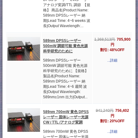
アナログ変調/TTL 調節 【規
格】 商品名|Product Name:
589nm DPSSレーザー 納
期|Lead Time: 4~6 weeks 波
長|Output Wavelength:...
705,900
1,368,513円
589nm DPSSレーザー
円
500mW 調節可能 黄色光源
割引: 48%OFF
科学研究のために
589nm DPSSレーザー
...詳細
500mW 調節可能 黄色光源
科学研究のために 【規格】
製品名|Product Name:
589nm DPSSレーザー 納
期|Lead Time: 4~6 週間 波
長|Output Wavelength:
589nm±1nm 出力|Output...
756,402
941,240円
589nm 700mW 黄色 DPSS
円
レーザー 固体レーザー光源
割引: 20%OFF
CW / TTL /アナログ変調
589nm 700mW 黄色 DPSS
...詳細
レーザー 固体レーザー光源