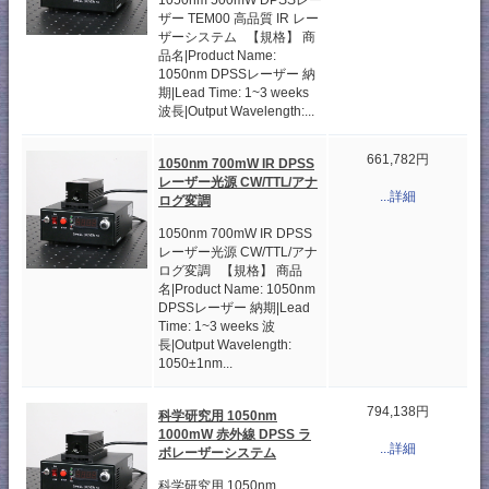
1050nm 500mW DPSSレー
ザー TEM00 高品質 IR レー
ザーシステム 【規格】 商
品名|Product Name:
1050nm DPSSレーザー 納
期|Lead Time: 1~3 weeks
波長|Output Wavelength:...
661,782円
1050nm 700mW IR DPSS
レーザー光源 CW/TTL/アナ
...詳細
ログ変調
1050nm 700mW IR DPSS
レーザー光源 CW/TTL/アナ
ログ変調 【規格】 商品
名|Product Name: 1050nm
DPSSレーザー 納期|Lead
Time: 1~3 weeks 波
長|Output Wavelength:
1050±1nm...
794,138円
科学研究用 1050nm
1000mW 赤外線 DPSS ラ
...詳細
ボレーザーシステム
科学研究用 1050nm