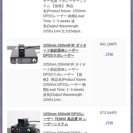
ザー光源 ラボレーザーシス
テム 【規格】 商品
名|Product Name: 1050nm
DPSSレーザー 納期|Lead
Time: 1~3 weeks 波
長|Output Wavelength:
1050±1nm 出力|Output...
441,188円
1050nm 200mW IR ダイオ
ード励起固体レーザー
...詳細
DPSSラボレーザー
1050nm 200mW IR ダイオ
ード励起固体レーザー
DPSSラボレーザー 【規
格】 商品名|Product Name:
1050nm DPSSレーザー 納
期|Lead Time: 1~3 weeks
波長|Output Wavelength:
1050±1nm...
573,544円
1050nm 500mW DPSSレ
ーザー TEM00 高品質 IR レ
...詳細
ーザーシステム