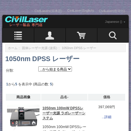
CivilLaser(English)
CivilLasers(日本語)
CivilLaser(한국어)
Japanese ()
ホーム
::
固体レーザー光源 (波長)
:: 1050nm DPSS レーザー
1050nm DPSS レーザー
分類:
1
から
5
を表示中 (商品の数:
5
)
商品画像
品名-
価格
397,069円
1050nm 100mW DPSSレ
ーザー光源 ラボレーザーシ
...詳細
ステム
1050nm 100mW DPSSレー