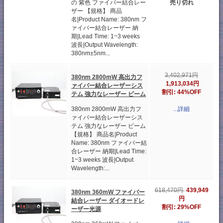
の 紫色 ファイバー結合レー
売り切れ
ザー 【規格】 商品
名|Product Name: 380nm フ
ァイバー結合レーザー 納
期|Lead Time: 1~3 weeks
波長|Output Wavelength:
380nm±5nm...
3,402,971円
380nm 2800mW 高出力フ
1,913,034円
ァイバー結合レーザーシス
割引: 44%OFF
テム 強力なレーザー ビーム
380nm 2800mW 高出力フ
...詳細
ァイバー結合レーザーシス
テム 強力なレーザー ビーム
【規格】 商品名|Product
Name: 380nm ファイバー結
合レーザー 納期|Lead Time:
1~3 weeks 波長|Output
Wavelength:...
439,949
618,470円
380nm 360mW ファイバー
円
結合レーザー ダイオードレ
割引: 29%OFF
ーザー光源