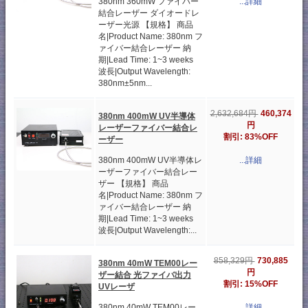
380nm 360mW ファイバー
...詳細
結合レーザー ダイオードレ
ーザー光源 【規格】 商品
名|Product Name: 380nm フ
ァイバー結合レーザー 納
期|Lead Time: 1~3 weeks
波長|Output Wavelength:
380nm±5nm...
460,374
2,632,684円
380nm 400mW UV半導体
円
レーザーファイバー結合レ
割引: 83%OFF
ーザー
380nm 400mW UV半導体レ
...詳細
ーザーファイバー結合レー
ザー 【規格】 商品
名|Product Name: 380nm フ
ァイバー結合レーザー 納
期|Lead Time: 1~3 weeks
波長|Output Wavelength:...
730,885
858,329円
380nm 40mW TEM00レー
円
ザー結合 光ファイバ出力
割引: 15%OFF
UVレーザ
380nm 40mW TEM00レー
...詳細