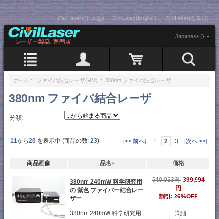
CivilLaser(English)
CivilLasers(日本語)
CivilLaser(한국어)
Japanese ()
ホーム
::
ファイバ結合レーザ(MM)
:: 380nm ファイバ結合レーザ
380nm ファイバ結合レーザ
分類:
11
から
20
を表示中 (商品の数:
23
)
[<< 前へ]
1
2
3
[次へ >>]
商品画像
品名+
価格
399,994
540,033円
380nm 240mW 科学研究用
円
の 紫色 ファイバー結合レー
割引: 26%OFF
ザー
380nm 240mW 科学研究用
...詳細