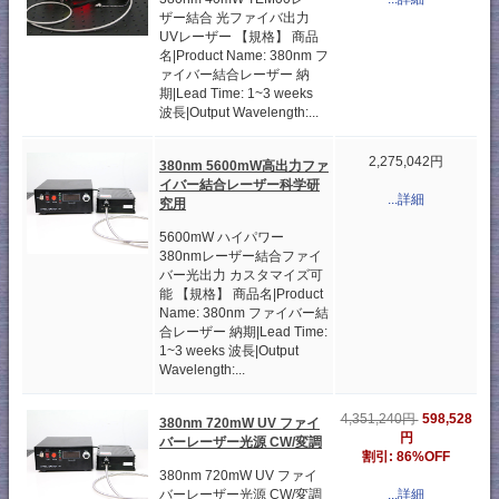
ザー結合 光ファイバ出力
UVレーザー 【規格】 商品
名|Product Name: 380nm フ
ァイバー結合レーザー 納
期|Lead Time: 1~3 weeks
波長|Output Wavelength:...
2,275,042円
380nm 5600mW高出力ファ
イバー結合レーザー科学研
...詳細
究用
5600mW ハイパワー
380nmレーザー結合ファイ
バー光出力 カスタマイズ可
能 【規格】 商品名|Product
Name: 380nm ファイバー結
合レーザー 納期|Lead Time:
1~3 weeks 波長|Output
Wavelength:...
598,528
4,351,240円
380nm 720mW UV ファイ
円
バーレーザー光源 CW/変調
割引: 86%OFF
380nm 720mW UV ファイ
バーレーザー光源 CW/変調
...詳細