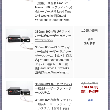
【規格】 商品名|Product
Name: 380nm ファイバー結
合レーザー 納期|Lead Time:
1~3 weeks 波長|Output
Wavelength: 380nm±5nm...
1,055,465円
380nm 800mW UV ファイ
バー結合レーザー ラボレー
...詳細
ザーシステム
売り切れ
380nm 800mW UV ファイ
バー結合レーザー ラボレー
ザーシステム 【規格】 商品
名|Product Name: 380nm フ
ァイバー結合レーザー 納
期|Lead Time: 1~3 weeks
波長|Output Wavelength:...
4,157,278円
380nm 8W 高出力 ファイバ
3,991,995円
ー結合レーザー ラボレーザ
割引: 4%OFF
ーシステム
380nm 8W 高出力 ファイバ
...詳細
ー結合レーザー ラボレーザ
ーシステム 【規格】 商品