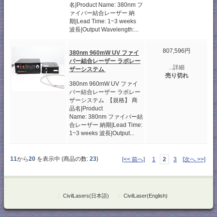
名|Product Name: 380nm フ
ァイバー結合レーザー 納
期|Lead Time: 1~3 weeks
波長|Output Wavelength:...
807,596円
380nm 960mW UV ファイ
バー結合レーザー ラボレー
...詳細
ザーシステム
売り切れ
380nm 960mW UV ファイ
バー結合レーザー ラボレー
ザーシステム 【規格】 商
品名|Product
Name: 380nm ファイバー結
合レーザー 納期|Lead Time:
1~3 weeks 波長|Output...
11
から
20
を表示中 (商品の数:
23
)
[<< 前へ]
1
2
3
[次へ >>]
::
CivilLasers(日本語)
::
CivilLaser(English)