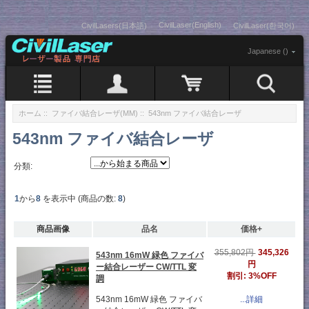
CivilLaser(English)
CivilLasers(日本語)
CivilLaser(한국어)
Japanese ()
ホーム
::
ファイバ結合レーザ(MM)
:: 543nm ファイバ結合レーザ
543nm ファイバ結合レーザ
分類:
1
から
8
を表示中 (商品の数:
8
)
商品画像
品名
価格+
345,326
355,802円
543nm 16mW 緑色 ファイバ
円
ー結合レーザー CW/TTL 変
割引: 3%OFF
調
543nm 16mW 緑色 ファイバ
...詳細