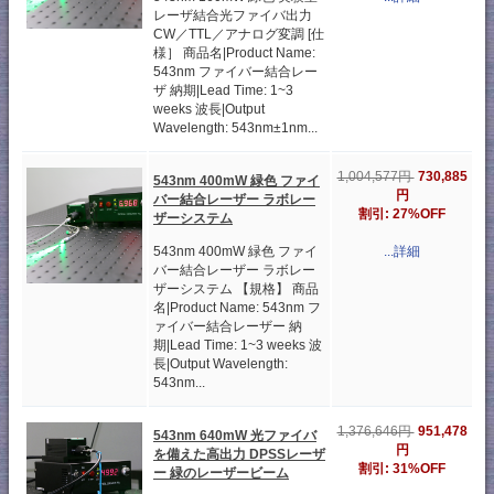
レーザ結合光ファイバ出力
CW／TTL／アナログ変調 [仕
様］ 商品名|Product Name:
543nm ファイバー結合レー
ザ 納期|Lead Time: 1~3
weeks 波長|Output
Wavelength: 543nm±1nm...
730,885
1,004,577円
543nm 400mW 緑色 ファイ
円
バー結合レーザー ラボレー
割引: 27%OFF
ザーシステム
543nm 400mW 緑色 ファイ
...詳細
バー結合レーザー ラボレー
ザーシステム 【規格】 商品
名|Product Name: 543nm フ
ァイバー結合レーザー 納
期|Lead Time: 1~3 weeks 波
長|Output Wavelength:
543nm...
951,478
1,376,646円
543nm 640mW 光ファイバ
円
を備えた高出力 DPSSレーザ
割引: 31%OFF
ー 緑のレーザービーム