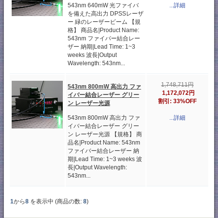
543nm 640mW 光ファイバ
...詳細
を備えた高出力 DPSSレーザ
ー 緑のレーザービーム 【規
格】 商品名|Product Name:
543nm ファイバー結合レー
ザー 納期|Lead Time: 1~3
weeks 波長|Output
Wavelength: 543nm...
1,748,711円
543nm 800mW 高出力 ファ
1,172,072円
イバー結合レーザー グリー
割引: 33%OFF
ン レーザー光源
543nm 800mW 高出力 ファ
...詳細
イバー結合レーザー グリー
ン レーザー光源 【規格】 商
品名|Product Name: 543nm
ファイバー結合レーザー 納
期|Lead Time: 1~3 weeks 波
長|Output Wavelength:
543nm...
1
から
8
を表示中 (商品の数:
8
)