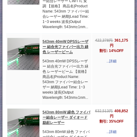
ー結合レーザー CW/TTL 変
調 【規格】 商品名|Product
Name: 543nm ファイバー結
合レーザー 納期|Lead Time:
1~3 weeks 波長|Output
Wavelength: 543nm±1nm...
361,175
422,378円
543nm 40mW DPSSレーザ
円
ー 結合光ファイバー出力 緑
割引: 14%OFF
色 レーザービーム
543nm 40mW DPSSレーザ
...詳細
ー 結合光ファイバー出力 緑
色 レーザービーム 【規格】
商品名|Product Name:
543nm ファイバー結合レー
ザー 納期|Lead Time: 1~3
weeks 波長|Output
Wavelength: 543nm±1nm...
408,852
632,513円
543nm 80mW 緑色 ファイバ
円
ー結合レーザー ダイオード
割引: 35%OFF
励起レーザー
543nm 80mW 緑色 ファイバ
...詳細