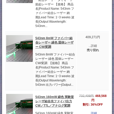
ー結合レーザー ダイオード
励起レーザー 【規格】 商品
名|Product Name: 543nm フ
ァイバー結合レーザー 納
期|Lead Time: 1~3 weeks 波
長|Output Wavelength:
543nm...
409,271円
543nm 8mW ファイバー結
合レーザー 緑色 固体レーザ
...詳細
ー CW/変調
売り切れ
543nm 8mW ファイバー結合
レーザー 緑色 固体レーザー
CW/変調 【規格】 商品
名|Product Name: 543nm フ
ァイバー結合レーザー 納
期|Lead Time: 1~3 weeks 波
長|Output Wavelength:
543nm 出力パワー|Output...
468,568
732,409円
543nm 160mW 緑色 実験室
円
レーザ結合光ファイバ出力
割引: 36%OFF
CW／TTL／アナログ変調
543nm 160mW 緑色 実験室
...詳細