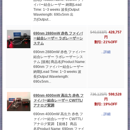
イバー結合レーザー 納期|Lead
Time: 1~3 weeks 波長|Output
Wavelength: 690±5nm 出
力|Output...
428,757
540,033円
690nm 2880mW 赤色 ファイバ
円
ー結合レーザー ラボレーザーシ
割引: 21%OFF
ステム
690nm 2880mW 赤色 ファイバー
...詳細
結合レーザー ラボレーザーシス
テム [規格] 商品名|Product Name:
690nm ファイバー結合レーザー
納期|Lead Time: 1~3 weeks 波
長|Output Wavelength:
690±5nm...
598,528
736,125円
690nm 4000mW 高出力 赤色 フ
円
ァイバー結合レーザー CW/TTL/
割引: 19%OFF
アナログ変調
690nm 4000mW 高出力 赤色 フ
...詳細
ァイバー結合レーザー CW/TTL/
アナログ変調 【規格】 商品
名|Product Name: 690nm ファイ