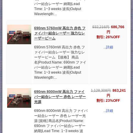
バー結合レーザー 納期|Lead
Time: 1~3 weeks 波長|Output
Wavelength:...
686,766
932,216円
690nm 5760mW 高出力 赤色 フ
円
ァイバー結合レーザー 強力なレ
割引: 26%OFF
ーザービーム
690nm 5760mW 高出力 赤色 フ
...詳細
ァイバー結合レーザー 強力なレ
ーザービーム 【規格】 商品
名|Product Name: 690nm ファイ
バー結合レーザー 納期|Lead
Time: 1~3 weeks 波長|Output
Wavelength:...
863,241
1,128,308円
690nm 8000mW 高出力 ファイ
円
バー結合レーザー 赤色 レーザー
割引: 23%OFF
光源
690nm 8000mW 高出力 ファイバ
...詳細
ー結合レーザー 赤色 レーザー光
源 [規格] 商品名|Product Name:
690nm ファイバー結合レーザー
納期|Lead Time: 1~3 weeks 波