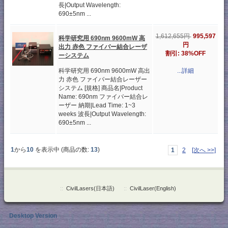
長|Output Wavelength:
690±5nm ...
995,597
1,612,655円
科学研究用 690nm 9600mW 高
円
出力 赤色 ファイバー結合レーザ
割引: 38%OFF
ーシステム
科学研究用 690nm 9600mW 高出
...詳細
力 赤色 ファイバー結合レーザー
システム [規格] 商品名|Product
Name: 690nm ファイバー結合レ
ーザー 納期|Lead Time: 1~3
weeks 波長|Output Wavelength:
690±5nm ...
1
から
10
を表示中 (商品の数:
13
)
1
2
[次へ >>]
::
CivilLasers(日本語)
::
CivilLaser(English)
Desktop Version