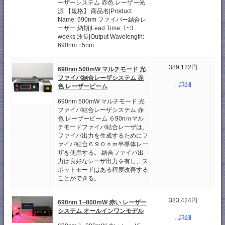
ーザーシステム 赤色 レーザー光
源 【規格】 商品名|Product
Name: 690nm ファイバー結合レ
ーザー 納期|Lead Time: 1~3
weeks 波長|Output Wavelength:
690nm ±5nm...
389,122円
690nm 500mW マルチモード 光
ファイバ結合レーザシステム 赤
...詳細
色 レーザービーム
690nm 500mW マルチモード 光
ファイバ結合レーザシステム 赤
色 レーザービーム ６90nｍマル
チモードファイバ結合レーザは、
ファイバ出力を生成するためにフ
ァイバ結合６９０ｎｍ半導体レー
ザを使用する。 結合ファイバ出
力は良好なレーザ出力を有し、ス
ポットモードはある程度改善する
ことができる。...
383,424円
690nm 1~800mW 赤い レーザー
システム オールインワンモデル
...詳細