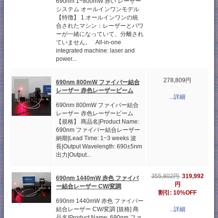
690nm 1~800mW 赤い レーザー
システム オールインワンモデル
【特徴】 1.オールインワンの統
合されたマシン：レーザーとパワ
ーが一緒になっていて、分離され
ていません。 All-in-one
integrated machine: laser and
power...
278,809円
690nm 800mW ファイバー結合
レーザー 赤色レーザービーム
...詳細
690nm 800mW ファイバー結合
レーザー 赤色レーザービーム
【規格】 商品名|Product Name:
690nm ファイバー結合レーザー
納期|Lead Time: 1~3 weeks 波
長|Output Wavelength: 690±5nm
出力|Output...
319,992
355,802円
690nm 1440mW 赤色 ファイバ
円
ー結合レーザー CW/変調
割引: 10%OFF
690nm 1440mW 赤色 ファイバー
結合レーザー CW/変調 [規格] 商
...詳細
品名|Product Name: 690nm ファ