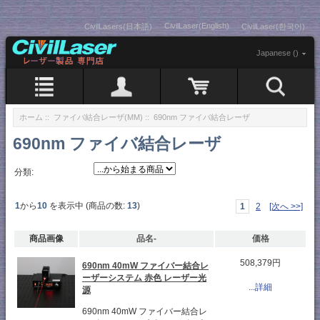
CivilLaser(English)
CivilLasers(日本語)
CivilLaser(한국어)
Japanese ()
ホーム
::
ファイバ結合レーザ(MM)
:: 690nm ファイバ結合レーザ
690nm ファイバ結合レーザ
分類:
1
から
10
を表示中 (商品の数:
13
)
1
2
[次へ >>]
商品画像
品名-
価格
508,379円
690nm 40mW ファイバー結合レ
ーザーシステム 赤色 レーザー光
...詳細
源
690nm 40mW ファイバー結合レ