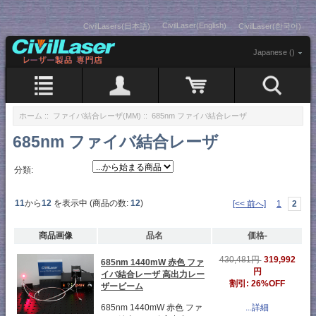
CivilLaser(English)
CivilLasers(日本語)
CivilLaser(한국어)
Japanese ()
ホーム
::
ファイバ結合レーザ(MM)
:: 685nm ファイバ結合レーザ
685nm ファイバ結合レーザ
分類:
11
から
12
を表示中 (商品の数:
12
)
[<< 前へ]
1
2
商品画像
品名
価格-
319,992
430,481円
685nm 1440mW 赤色 ファ
円
イバ結合レーザ 高出力レー
割引: 26%OFF
ザービーム
685nm 1440mW 赤色 ファ
...詳細