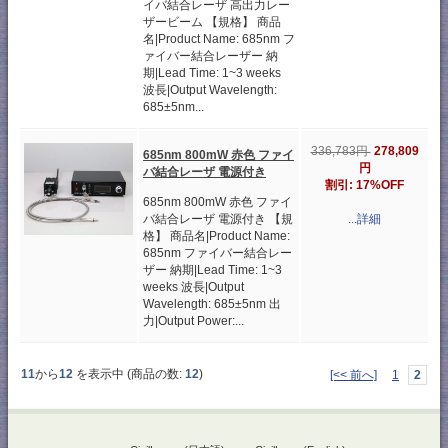
イバ結合レーザ 高出力レー
ザービーム 【規格】 商品
名|Product Name: 685nm フ
ァイバー結合レーザー 納
期|Lead Time: 1~3 weeks
波長|Output Wavelength:
685±5nm...
278,809
336,783円
685nm 800mW 赤色 ファイ
円
バ結合レーザ 電源付き
割引: 17%OFF
685nm 800mW 赤色 ファイ
バ結合レーザ 電源付き 【規
...詳細
格】 商品名|Product Name:
685nm ファイバー結合レー
ザー 納期|Lead Time: 1~3
weeks 波長|Output
Wavelength: 685±5nm 出
力|Output Power:...
11
から
12
を表示中 (商品の数:
12
)
[<< 前へ]
1
2