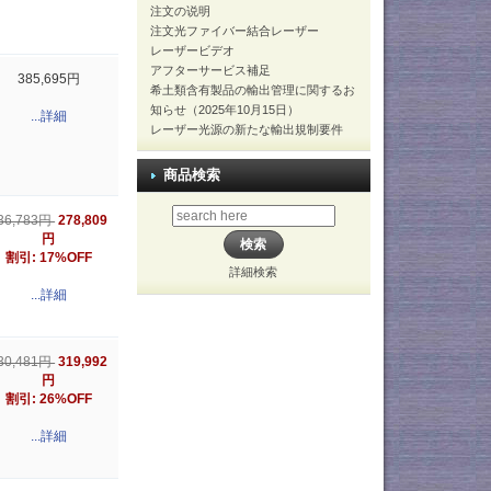
注文の说明
注文光ファイバー結合レーザー
レーザービデオ
アフターサービス補足
385,695円
希土類含有製品の輸出管理に関するお
知らせ（2025年10月15日）
...詳細
レーザー光源の新たな輸出規制要件
商品検索
278,809
36,783円
円
割引: 17%OFF
詳細検索
...詳細
319,992
30,481円
円
割引: 26%OFF
...詳細