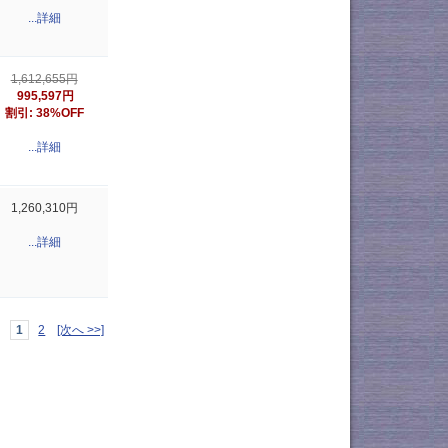
...詳細
1,612,655円
995,597円
割引: 38%OFF
...詳細
1,260,310円
...詳細
1
2
[次へ >>]