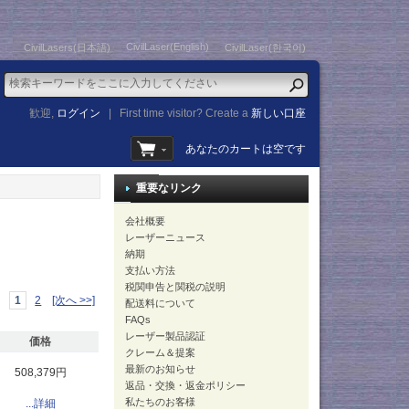
CivilLaser(English)
CivilLasers(日本語)
CivilLaser(한국어)
歓迎,
ログイン
|
First time visitor? Create a
新しい口座
あなたのカートは空です
重要なリンク
会社概要
レーザーニュース
納期
支払い方法
税関申告と関税の説明
1
2
[次へ >>]
配送料について
FAQs
レーザー製品認証
価格
クレーム＆提案
最新のお知らせ
508,379円
返品・交換・返金ポリシー
私たちのお客様
...詳細