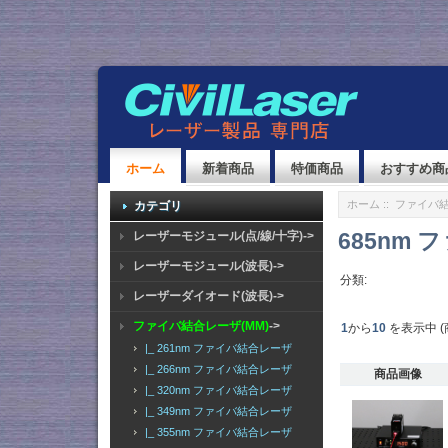
ホーム
新着商品
特価商品
おすすめ商
ホーム
::
ファイバ結
カテゴリ
685nm
レーザーモジュール(点/線/十字)->
レーザーモジュール(波長)->
分類:
レーザーダイオード(波長)->
ファイバ結合レーザ(MM)
->
1
から
10
を表示中 (
|_ 261nm ファイバ結合レーザ
|_ 266nm ファイバ結合レーザ
商品画像
|_ 320nm ファイバ結合レーザ
|_ 349nm ファイバ結合レーザ
|_ 355nm ファイバ結合レーザ