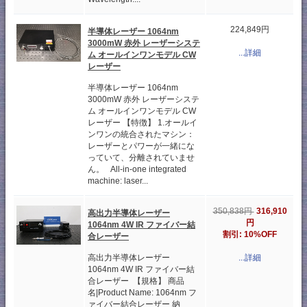
224,849円
半導体レーザー 1064nm
3000mW 赤外 レーザーシステ
...詳細
ム オールインワンモデル CW
レーザー
半導体レーザー 1064nm
3000mW 赤外 レーザーシステ
ム オールインワンモデル CW
レーザー 【特徴】 1.オールイ
ンワンの統合されたマシン：
レーザーとパワーが一緒にな
っていて、分離されていませ
ん。 All-in-one integrated
machine: laser...
316,910
350,838円
高出力半導体レーザー
円
1064nm 4W IR ファイバー結
割引: 10%OFF
合レーザー
高出力半導体レーザー
...詳細
1064nm 4W IR ファイバー結
合レーザー 【規格】 商品
名|Product Name: 1064nm フ
ァイバー結合レーザー 納