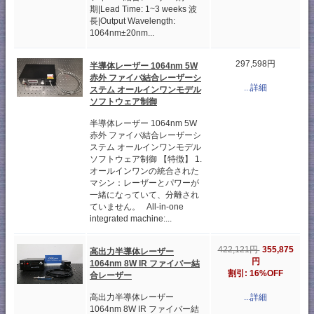
期|Lead Time: 1~3 weeks 波
長|Output Wavelength:
1064nm±20nm...
297,598円
半導体レーザー 1064nm 5W
赤外 ファイバ結合レーザーシ
...詳細
ステム オールインワンモデル
ソフトウェア制御
半導体レーザー 1064nm 5W
赤外 ファイバ結合レーザーシ
ステム オールインワンモデル
ソフトウェア制御 【特徴】 1.
オールインワンの統合された
マシン：レーザーとパワーが
一緒になっていて、分離され
ていません。 All-in-one
integrated machine:...
355,875
422,121円
高出力半導体レーザー
円
1064nm 8W IR ファイバー結
割引: 16%OFF
合レーザー
高出力半導体レーザー
...詳細
1064nm 8W IR ファイバー結