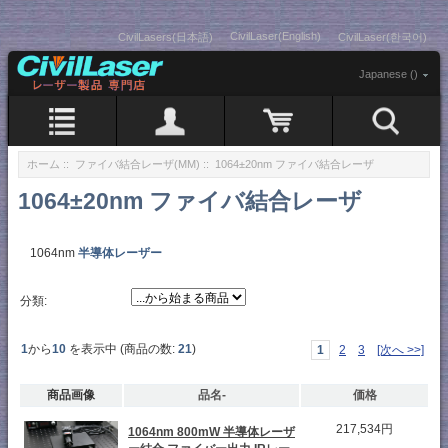
CivilLaser(English)
CivilLasers(日本語)
CivilLaser(한국어)
Japanese ()
ホーム
::
ファイバ結合レーザ(MM)
:: 1064±20nm ファイバ結合レーザ
1064±20nm ファイバ結合レーザ
1064nm
半導体レーザー
分類:
1
から
10
を表示中 (商品の数:
21
)
1
2
3
[次へ >>]
商品画像
品名-
価格
217,534円
1064nm 800mW 半導体レーザ