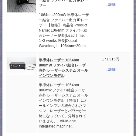
ー結合 ファイバー出力 IRレー
...詳細
ザー
1064nm 800mW 半導体レーザ
ー結合 ファイバー出力 IRレー
ザー 【規格】 商品名|Product
Name: 1064nm ファイバー結
合レーザー 納期|Lead Time:
1~3 weeks 波長|Output
Wavelength: 1064nm±20nm...
171,315円
半導体レーザー 1064nm
800mW ファイバ結合レーザ
...詳細
赤外 レーザーシステム オール
インワンモデル
半導体レーザー 1064nm
800mW ファイバ結合レーザ
赤外 レーザーシステム オール
インワンモデル 【特徴】 1.オ
ールインワンの統合されたマ
シン：レーザーとパワーが一
緒になっていて、分離されて
いません。 All-in-one
integrated machine:...