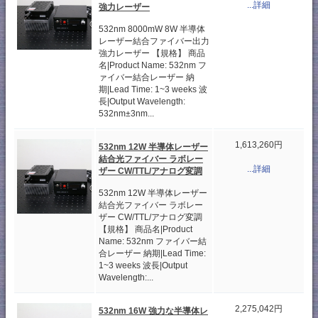
...詳細
強力レーザー
532nm 8000mW 8W 半導体
レーザー結合ファイバー出力
強力レーザー 【規格】 商品
名|Product Name: 532nm フ
ァイバー結合レーザー 納
期|Lead Time: 1~3 weeks 波
長|Output Wavelength:
532nm±3nm...
1,613,260円
532nm 12W 半導体レーザー
結合光ファイバー ラボレー
...詳細
ザー CW/TTL/アナログ変調
532nm 12W 半導体レーザー
結合光ファイバー ラボレー
ザー CW/TTL/アナログ変調
【規格】 商品名|Product
Name: 532nm ファイバー結
合レーザー 納期|Lead Time:
1~3 weeks 波長|Output
Wavelength:...
2,275,042円
532nm 16W 強力な半導体レ