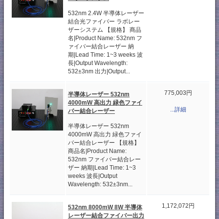
532nm 2.4W 半導体レーザー
結合光ファイバー ラボレー
ザーシステム 【規格】 商品
名|Product Name: 532nm フ
ァイバー結合レーザー 納
期|Lead Time: 1~3 weeks 波
長|Output Wavelength:
532±3nm 出力|Output...
775,003円
半導体レーザー 532nm
4000mW 高出力 緑色ファイ
...詳細
バー結合レーザー
半導体レーザー 532nm
4000mW 高出力 緑色ファイ
バー結合レーザー 【規格】
商品名|Product Name:
532nm ファイバー結合レー
ザー 納期|Lead Time: 1~3
weeks 波長|Output
Wavelength: 532±3nm...
1,172,072円
532nm 8000mW 8W 半導体
レーザー結合ファイバー出力