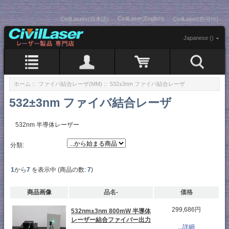
CivilLaser(English)
CivilLasers(日本語)
CivilLaser(한국어)
Japanese ()
ホーム
::
ファイバ結合レーザ(MM)
:: 532±3nm ファイバ結合レーザ
532±3nm ファイバ結合レーザ
532nm 半導体レーザー
分類:
1
から
7
を表示中 (商品の数:
7
)
商品画像
品名-
価格
299,686円
532nm±3nm 800mW 半導体
レーザー結合ファイバー出力
...詳細