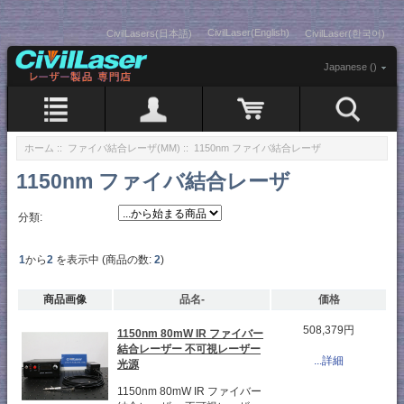
CivilLaser(English)
CivilLasers(日本語)
CivilLaser(한국어)
Japanese ()
ホーム
::
ファイバ結合レーザ(MM)
:: 1150nm ファイバ結合レーザ
1150nm ファイバ結合レーザ
分類:
1
から
2
を表示中 (商品の数:
2
)
商品画像
品名-
価格
508,379円
1150nm 80mW IR ファイバー
結合レーザー 不可視レーザー
...詳細
光源
1150nm 80mW IR ファイバー