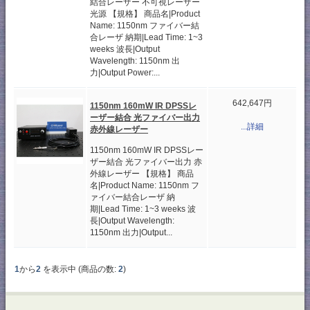
結合レーザー 不可視レーザー
光源 【規格】 商品名|Product
Name: 1150nm ファイバー結
合レーザ 納期|Lead Time: 1~3
weeks 波長|Output
Wavelength: 1150nm 出
力|Output Power:...
642,647円
1150nm 160mW IR DPSSレ
ーザー結合 光ファイバー出力
...詳細
赤外線レーザー
1150nm 160mW IR DPSSレー
ザー結合 光ファイバー出力 赤
外線レーザー 【規格】 商品
名|Product Name: 1150nm フ
ァイバー結合レーザ 納
期|Lead Time: 1~3 weeks 波
長|Output Wavelength:
1150nm 出力|Output...
1
から
2
を表示中 (商品の数:
2
)