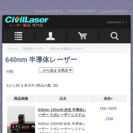
CivilLaser(English)
CivilLasers(日本語)
CivilLaser(한국어)
Japanese ()
ホーム
::
半導体レーザー
:: 640nm 半導体レーザー
640nm 半導体レーザー
分類:
1
から
10
を表示中 (商品の数:
10
)
商品画像
品名
価格+
159,740円
640nm 100mW 赤色 半導体レ
ーザー ラボレーザーシステム
...詳細
640nm 100mW 赤色 半導体レ
ーザー ラボレーザーシステム