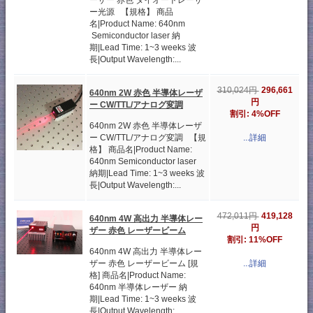
ーザー 赤色 ダイオードレーザ
ー光源 【規格】 商品
名|Product Name: 640nm
Semiconductor laser 納
期|Lead Time: 1~3 weeks 波
長|Output Wavelength:...
296,661
310,024円
640nm 2W 赤色 半導体レーザ
円
ー CW/TTL/アナログ変調
割引: 4%OFF
640nm 2W 赤色 半導体レーザ
ー CW/TTL/アナログ変調 【規
...詳細
格】 商品名|Product Name:
640nm Semiconductor laser
納期|Lead Time: 1~3 weeks 波
長|Output Wavelength:...
419,128
472,011円
640nm 4W 高出力 半導体レー
円
ザー 赤色 レーザービーム
割引: 11%OFF
640nm 4W 高出力 半導体レー
ザー 赤色 レーザービーム [規
...詳細
格] 商品名|Product Name:
640nm 半導体レーザー 納
期|Lead Time: 1~3 weeks 波
長|Output Wavelength: