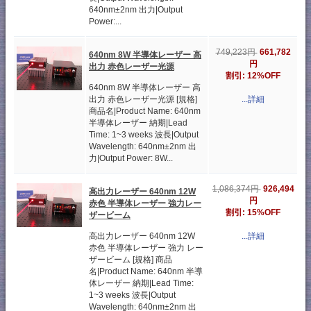
640nm±2nm 出力|Output
Power:...
661,782
749,223円
640nm 8W 半導体レーザー 高
円
出力 赤色レーザー光源
割引: 12%OFF
640nm 8W 半導体レーザー 高
出力 赤色レーザー光源 [規格]
...詳細
商品名|Product Name: 640nm
半導体レーザー 納期|Lead
Time: 1~3 weeks 波長|Output
Wavelength: 640nm±2nm 出
力|Output Power: 8W...
926,494
1,086,374円
高出力レーザー 640nm 12W
円
赤色 半導体レーザー 強力レー
割引: 15%OFF
ザービーム
高出力レーザー 640nm 12W
...詳細
赤色 半導体レーザー 強力 レー
ザービーム [規格] 商品
名|Product Name: 640nm 半導
体レーザー 納期|Lead Time:
1~3 weeks 波長|Output
Wavelength: 640nm±2nm 出