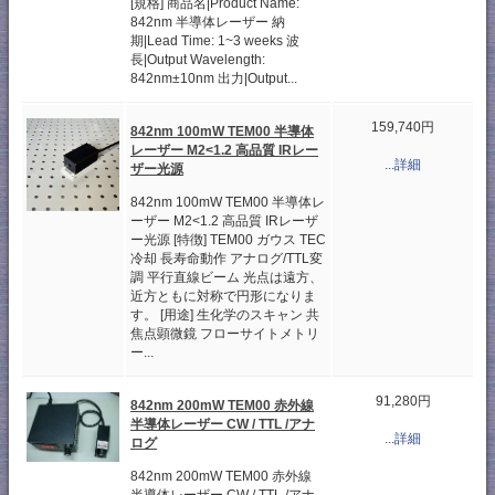
[規格] 商品名|Product Name:
842nm 半導体レーザー 納
期|Lead Time: 1~3 weeks 波
長|Output Wavelength:
842nm±10nm 出力|Output...
159,740円
842nm 100mW TEM00 半導体
レーザー M2<1.2 高品質 IRレー
...詳細
ザー光源
842nm 100mW TEM00 半導体レ
ーザー M2<1.2 高品質 IRレーザ
ー光源 [特徴] TEM00 ガウス TEC
冷却 長寿命動作 アナログ/TTL変
調 平行直線ビーム 光点は遠方、
近方ともに対称で円形になりま
す。 [用途] 生化学のスキャン 共
焦点顕微鏡 フローサイトメトリ
ー...
91,280円
842nm 200mW TEM00 赤外線
半導体レーザー CW / TTL /アナ
...詳細
ログ
842nm 200mW TEM00 赤外線