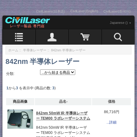
CivilLaser(English)
CivilLasers(日本語)
CivilLaser(한국어)
Japanese ()
ホーム
::
半導体レーザー
:: 842nm 半導体レーザー
842nm 半導体レーザー
分類:
1
から
3
を表示中 (商品の数:
3
)
商品画像
品名-
価格
86,716円
842nm 50mW IR 半導体レーザ
ー TEM00 ラボレーザーシステム
...詳細
842nm 50mW IR 半導体レーザ
ー TEM00 ラボレーザーシステム