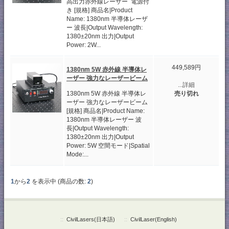
高出力赤外線レーザー 電源付
き [規格] 商品名|Product
Name: 1380nm 半導体レーザ
ー 波長|Output Wavelength:
1380±20nm 出力|Output
Power: 2W...
449,589円
1380nm 5W 赤外線 半導体レ
ーザー 強力なレーザービーム
...詳細
1380nm 5W 赤外線 半導体レ
売り切れ
ーザー 強力なレーザービーム
[規格] 商品名|Product Name:
1380nm 半導体レーザー 波
長|Output Wavelength:
1380±20nm 出力|Output
Power: 5W 空間モード|Spatial
Mode:...
1
から
2
を表示中 (商品の数:
2
)
::
CivilLasers(日本語)
::
CivilLaser(English)