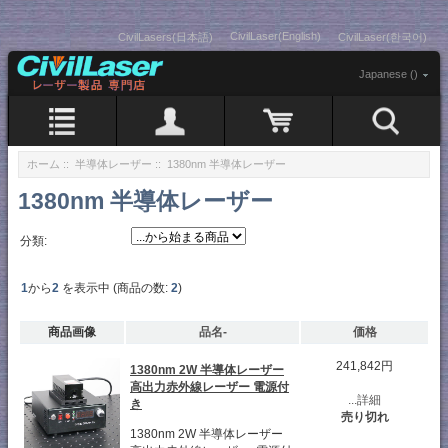
CivilLaser(English)
CivilLasers(日本語)
CivilLaser(한국어)
Japanese ()
ホーム
::
半導体レーザー
:: 1380nm 半導体レーザー
1380nm 半導体レーザー
分類:
1
から
2
を表示中 (商品の数:
2
)
商品画像
品名-
価格
241,842円
1380nm 2W 半導体レーザー
高出力赤外線レーザー 電源付
...詳細
き
売り切れ
1380nm 2W 半導体レーザー