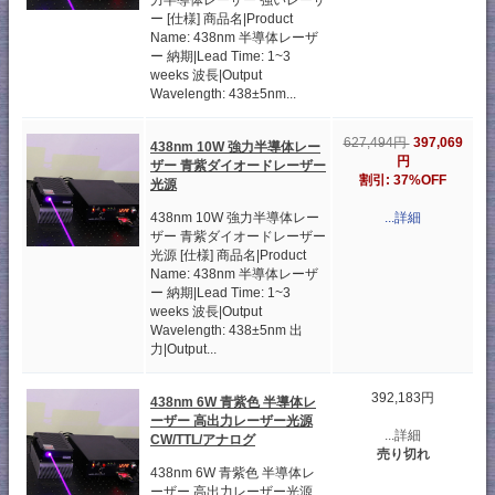
力半導体レーザー 強いレーザ
ー [仕様] 商品名|Product
Name: 438nm 半導体レーザ
ー 納期|Lead Time: 1~3
weeks 波長|Output
Wavelength: 438±5nm...
397,069
627,494円
438nm 10W 強力半導体レー
円
ザー 青紫ダイオードレーザー
割引: 37%OFF
光源
438nm 10W 強力半導体レー
...詳細
ザー 青紫ダイオードレーザー
光源 [仕様] 商品名|Product
Name: 438nm 半導体レーザ
ー 納期|Lead Time: 1~3
weeks 波長|Output
Wavelength: 438±5nm 出
力|Output...
392,183円
438nm 6W 青紫色 半導体レ
ーザー 高出力レーザー光源
...詳細
CW/TTL/アナログ
売り切れ
438nm 6W 青紫色 半導体レ
ーザー 高出力レーザー光源