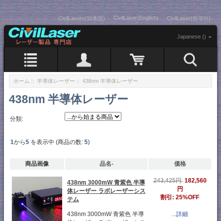
CivilLaser(English)
CivilLasers(日本語)
CivilLaser(한국어)
Japanese ()
ホーム
::
半導体レーザー
:: 438nm 半導体レーザー
438nm 半導体レーザー
分類:
1
から
5
を表示中 (商品の数:
5
)
商品画像
品名-
価格
182,560
243,425円
438nm 3000mW 青紫色 半導
円
体レーザー ラボレーザーシス
割引: 25%OFF
テム
438nm 3000mW 青紫色 半導
...詳細