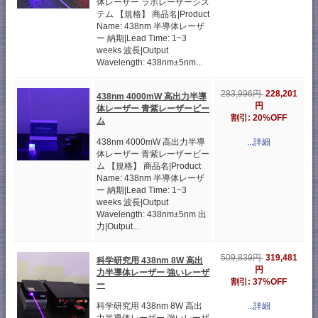
体レーザー ラボレーザーシス
テム 【規格】 商品名|Product
Name: 438nm 半導体レーザ
ー 納期|Lead Time: 1~3
weeks 波長|Output
Wavelength: 438nm±5nm...
228,201
283,996円
438nm 4000mW 高出力半導
円
体レーザー 青紫レーザービー
割引: 20%OFF
ム
438nm 4000mW 高出力半導
...詳細
体レーザー 青紫レーザービー
ム 【規格】 商品名|Product
Name: 438nm 半導体レーザ
ー 納期|Lead Time: 1~3
weeks 波長|Output
Wavelength: 438nm±5nm 出
力|Output...
319,481
509,839円
科学研究用 438nm 8W 高出
円
力半導体レーザー 強いレーザ
割引: 37%OFF
ー
科学研究用 438nm 8W 高出
...詳細