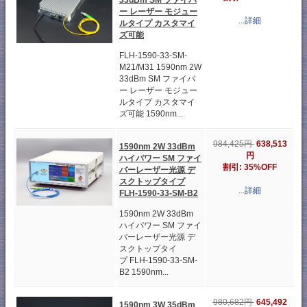
ー レーザー モジュー
...詳細
ルタイプ カスタマイ
ズ可能
FLH-1590-33-SM-
M21/M31 1590nm 2W
33dBm SM ファイバ
ー レーザー モジュー
ルタイプ カスタマイ
ズ可能 1590nm...
984,425円
638,513
1590nm 2W 33dBm
円
ハイパワー SM ファイ
割引: 35%OFF
バーレーザー光源 デ
スクトップタイプ
...詳細
FLH-1590-33-SM-B2
1590nm 2W 33dBm
ハイパワー SM ファイ
バーレーザー光源 デ
スクトップタイ
プ FLH-1590-33-SM-
B2 1590nm...
980,682円
645,492
1590nm 3W 35dBm