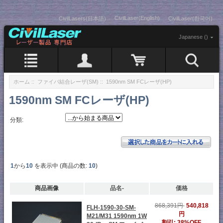
CivilLaser(English)
CivilLasers(日本語)
CivilLaser(한국어)
Japanese ()
ホーム
::
ファイバ結合レーザ(SM)
:: 1590nm SM FCレーザ(HP)
1590nm SM FCレーザ(HP)
分類:
1
から
10
を表示中 (商品の数:
10
)
商品画像
品名-
価格
868,391円
540,818
FLH-1590-30-SM-
円
M21/M31 1590nm 1W
割引: 38%OFF